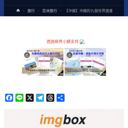
Home
旅行
亞洲旅行
【沖繩】沖繩的九個世界遺產
透過綠界小額支持
F
L
X
T
T
分
a
i
e
h
享
c
n
l
r
e
e
e
e