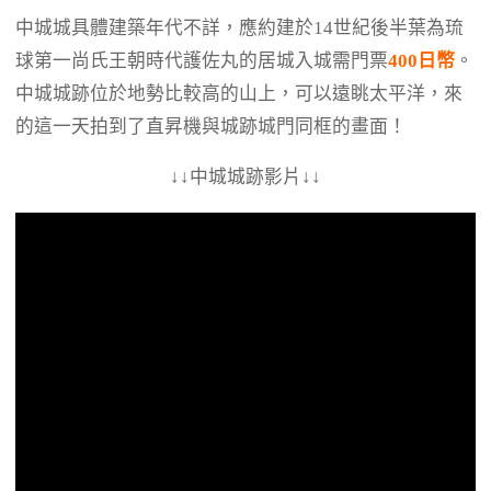
中城城具體建築年代不詳，應約建於14世紀後半葉為琉
球第一尚氏王朝時代護佐丸的居城入城需門票
400日幣
。
中城城跡位於地勢比較高的山上，可以遠眺太平洋，來
的這一天拍到了直昇機與城跡城門同框的畫面！
↓↓中城城跡影片↓↓