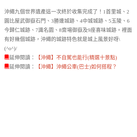
沖繩九個世界遺產這一次終於收集完成了！1首里城、2
圓比屋武御嶽石門、3勝連城跡、4中城城跡、5玉陵、6
今歸仁城跡、7識名園、8齋場御嶽及9座喜味城跡。裡面
有好幾個城跡，沖繩的城跡特色就是城上風景好呀\
(^o^)/
延伸閱讀：
【沖繩】不自駕也能行(精選十景點)
延伸閱讀：
【沖繩】沖繩公車(巴士)如何搭程？