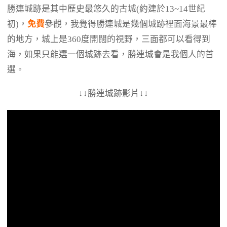
勝連城跡是其中歷史最悠久的古城(約建於13~14世紀
初)，
免費
參觀，我覺得勝連城是幾個城跡裡面海景最棒
的地方，城上是360度開闊的視野，三面都可以看得到
海，如果只能選一個城跡去看，勝連城會是我個人的首
選。
↓↓勝連城跡影片↓↓