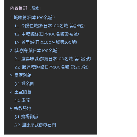
內容目錄
隱藏
1
城跡篇(日本100名城 )
1.1
今歸仁城跡(日本100名城-第98號)
1.2
中城城跡(日本100名城第99號)
1.3
首里城(日本100名城第100號)
2
城跡篇(續日本100名城 )
2.1
座喜味城跡(續日本100名城-第199號)
2.2
勝連城跡(續日本100名城-第200號)
3
皇家別館
3.1
識名園
4
王室陵墓
4.1
玉陵
5
宗教勝地
5.1
齋場御嶽
5.2
圓比屋武御嶽石門