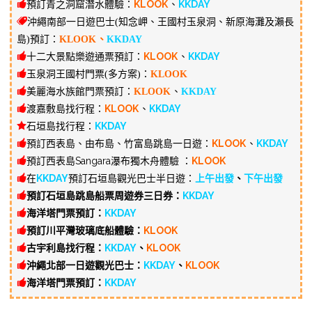
預訂青之洞窟潛水體驗：
KLOOK
、
KKDAY
沖繩南部一日遊巴士(知念岬、王國村玉泉洞、新原海灘及瀨長
島)預訂：
KLOOK
、
KKDAY
十二大景點樂遊通票預訂：
KLOOK
、
KKDAY
玉泉洞王國村門票(多方案)：
KLOOK
美麗海水族館門票預訂：
KLOOK
、
KKDAY
渡嘉敷島找行程：
KLOOK
、
KKDAY
石垣島找行程：
KKDAY
預訂西表島、由布島、竹富島跳島一日遊：
KLOOK
、
KKDAY
預訂西表島Sangara瀑布獨木舟體驗 ：
KLOOK
在
KKDAY
預訂石垣島觀光巴士半日遊：
上午出發
、
下午出發
預訂石垣島跳島船票周遊券三日券：
KKDAY
海洋塔門票預訂：
KKDAY
預訂川平灣玻璃底船體驗：
KLOOK
古宇利島找行程：
KKDAY
、
KLOOK
沖繩北部一日遊觀光巴士：
KKDAY
、
KLOOK
海洋塔門票預訂：
KKDAY