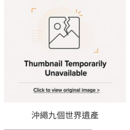
b
g
a
o
r
d
o
a
s
k
m
沖繩九個世界遺產