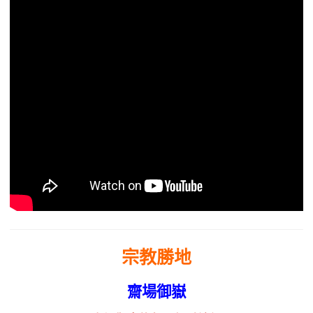
宗教勝地
齋場御嶽