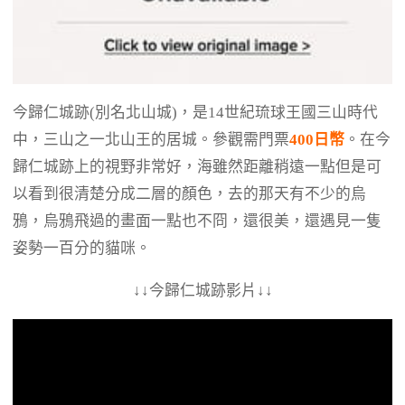
今歸仁城跡(別名北山城)，是14世紀琉球王國三山時代
中，三山之一北山王的居城。參觀需門票
400日幣
。在今
歸仁城跡上的視野非常好，海雖然距離稍遠一點但是可
以看到很清楚分成二層的顏色，去的那天有不少的烏
鴉，烏鴉飛過的畫面一點也不冏，還很美，還遇見一隻
姿勢一百分的貓咪。
↓↓今歸仁城跡影片↓↓