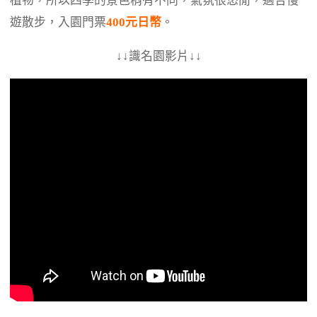
植物，所以四季的景色稍有不同，氣氛很悠閒，適合慢
遊散步，入園門票
400元日幣
。
↓↓識名園影片↓↓