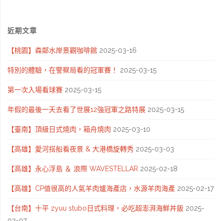
哥
近期文章
爾
【桃園】森鄰水岸景觀咖啡館
2025-03-16
摩
特別的體驗，在警察局看的冠軍賽！
2025-03-15
(Stockholm)
第一次入場看球賽
2025-03-15
一
年假的最後一天去看了世展12強冠軍之路特展
2025-03-15
日
【臺南】頂級日式燒肉，箱舟燒肉
2025-03-10
遊
【高雄】愛河搭船看夜景 & 大港橋旋轉秀
2025-03-03
(上)-
【高雄】永心浮島 ＆ 浪際 WAVESTELLAR
2025-02-18
舊
【高雄】CP值很高的人氣羊肉爐海產店，水源羊肉海產
2025-02-17
城
【台南】十平 zyuu stubo日式料理，必吃超澎湃海鮮丼飯
2025-
區、
02-07