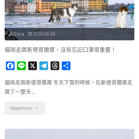
Erica
2020-05-09
貓咪走跳斯德哥爾摩，沒有忘記口罩很重要！
F
L
X
T
T
分
a
i
e
h
享
貓咪走跳斯德哥爾摩 冬天下雪的時候，在斯德哥爾摩走
c
n
l
r
跳了一整天 …
e
e
e
e
b
g
a
"貓
Read more
o
r
d
o
a
s
咪
k
m
走