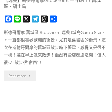
【瑞典】斯德哥爾摩(Stockholm)一日遊(上)-舊城
區、騎士島
遊
(下)-
F
L
X
T
T
分
a
i
e
h
享
市
斯德哥爾摩 舊城區 Stockholm 瑞典 (城島Gamla Stan)
c
n
l
r
政
。一直都很喜歡歐洲的街景，尤其是舊城區的街景，這
e
e
e
e
b
g
a
次在斯德哥爾摩的舊城區散步時下著雪，感覺又是很不
廳、
o
r
d
一樣！選在早上就來散步！雖然有些店都還沒開！但人
沉
o
a
s
很少~散步很”宿西”！
k
m
船
"【瑞
Read more
博
典】
物
斯
館！"
德