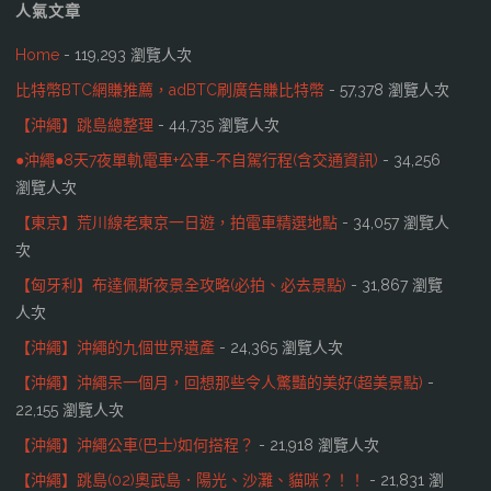
人氣文章
Home
- 119,293 瀏覽人次
比特幣BTC網賺推薦，adBTC刷廣告賺比特幣
- 57,378 瀏覽人次
【沖繩】跳島總整理
- 44,735 瀏覽人次
●沖繩●8天7夜單軌電車+公車-不自駕行程(含交通資訊)
- 34,256
瀏覽人次
【東京】荒川線老東京一日遊，拍電車精選地點
- 34,057 瀏覽人
次
【匈牙利】布達佩斯夜景全攻略(必拍、必去景點)
- 31,867 瀏覽
人次
【沖繩】沖繩的九個世界遺產
- 24,365 瀏覽人次
【沖繩】沖繩呆一個月，回想那些令人驚豔的美好(超美景點)
-
22,155 瀏覽人次
【沖繩】沖繩公車(巴士)如何搭程？
- 21,918 瀏覽人次
【沖繩】跳島(02)奧武島．陽光、沙灘、貓咪？！！
- 21,831 瀏