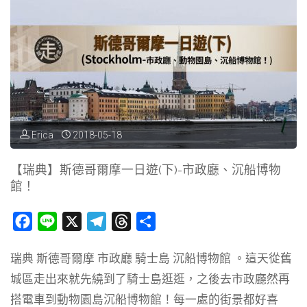
跳
斯
德
哥
爾
Erica
2018-05-18
摩，
【瑞典】斯德哥爾摩一日遊(下)-市政廳、沉船博物
館！
沒
有
F
L
X
T
T
分
a
i
e
h
享
忘
瑞典 斯德哥爾摩 市政廳 騎士島 沉船博物館 。這天從舊
c
n
l
r
記
城區走出來就先繞到了騎士島逛逛，之後去市政廳然再
e
e
e
e
b
g
a
搭電車到動物園島沉船博物館！每一處的街景都好喜
口