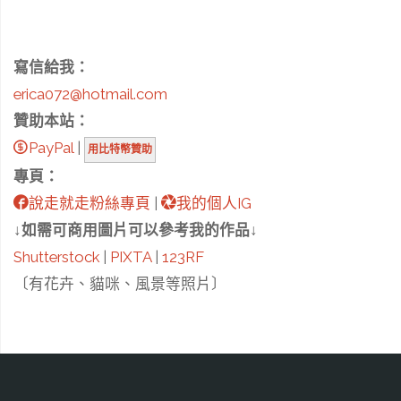
寫信給我：
erica072@hotmail.com
贊助本站：
PayPal
|
用比特幣贊助
專頁：
說走就走粉絲專頁
|
我的個人IG
↓如需可商用圖片可以參考我的作品↓
Shutterstock
|
PIXTA
|
123RF
〔有花卉、貓咪、風景等照片〕