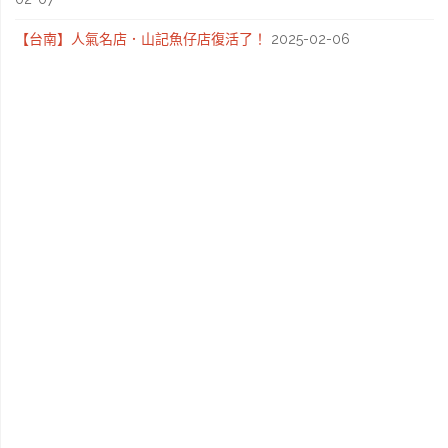
騎
【台南】人氣名店．山記魚仔店復活了！
2025-02-06
士
島"