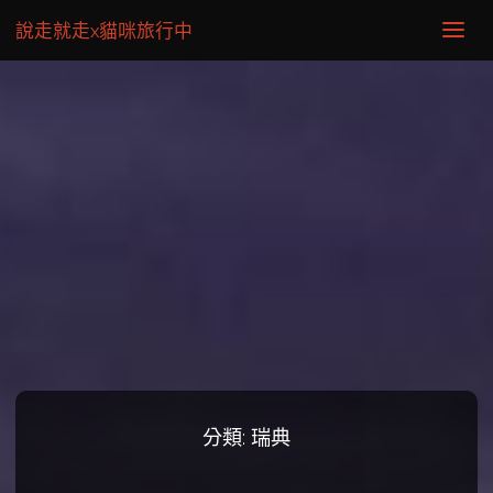
說走就走x貓咪旅行中
分類:
瑞典