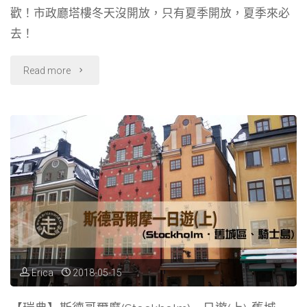
o
r
d
歡！市政廳塔樓冬天沒開放，只有夏季開放，夏季來必
罩
o
a
s
去！
k
m
很
"【瑞
Read more
重
典】
要！"
斯
德
哥
爾
摩
一
Erica
2018-05-15
日