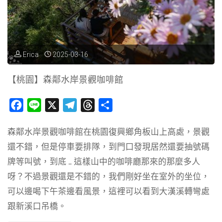
Erica
2025-03-16
【桃園】森鄰水岸景觀咖啡館
F
L
X
T
T
分
a
i
e
h
享
森鄰水岸景觀咖啡館在桃園復興鄉角板山上高處，景觀
c
n
l
r
還不錯，但是停車要排隊，到門口發現居然還要抽號碼
e
e
e
e
b
g
a
牌等叫號，到底 … 這樣山中的咖啡廳那來的那麼多人
o
r
d
呀？不過景觀還是不錯的，我們剛好坐在室外的坐位，
o
a
s
可以邊喝下午茶邊看風景，這裡可以看到大漢溪轉彎處
k
m
跟新溪口吊橋。