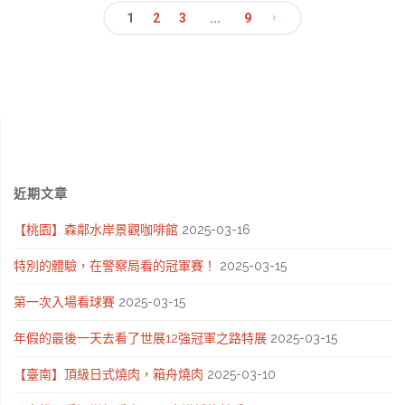
1
2
3
...
9
皮
文
開
章
心
果、
導
畢
覽
近期文章
氏
【桃園】森鄰水岸景觀咖啡館
2025-03-16
酒
特別的體驗，在警察局看的冠軍賽！
2025-03-15
精．
第一次入場看球賽
2025-03-15
喝
年假的最後一天去看了世展12強冠軍之路特展
2025-03-15
啤
【臺南】頂級日式燒肉，箱舟燒肉
2025-03-10
酒