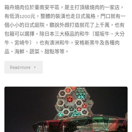
箱舟燒肉位於臺南安平區，是主打頂級燒肉的一家店，
c
n
l
r
有低消1200元，整體的裝潢也走日式風格，門口就有一
e
e
e
e
b
g
a
個小小的日式庭院，聽說外覤打造就花了上千萬，也有
o
r
d
包箱可以選擇，除日本三大極品的和牛〔堀坂牛、大分
o
a
s
牛、宮崎牛〕，也有澳洲和牛，安格斯黑牛及各種肉
k
m
品、海鮮、蔬菜、甜點等等。
"【臺
Read more
南】
頂
級
日
式