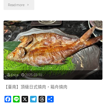
"【桃
Read more
園】
森
鄰
水
岸
景
觀
Erica
2025-03-10
咖
【臺南】頂級日式燒肉，箱舟燒肉
啡
F
L
X
T
T
分
館"
a
i
e
h
享