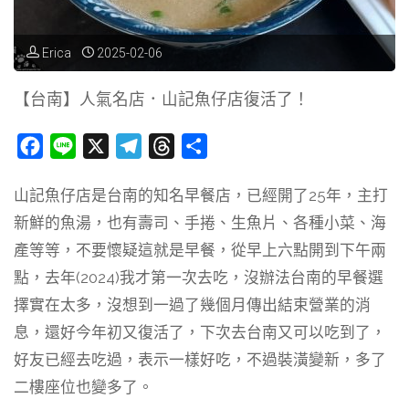
日
式
Erica
2025-02-06
料
【台南】人氣名店．山記魚仔店復活了！
理，
F
L
X
T
T
分
必
a
i
e
h
享
山記魚仔店是台南的知名早餐店，已經開了25年，主打
c
n
l
r
吃
新鮮的魚湯，也有壽司、手捲、生魚片、各種小菜、海
e
e
e
e
超
b
g
a
產等等，不要懷疑這就是早餐，從早上六點開到下午兩
o
r
d
點，去年(2024)我才第一次去吃，沒辦法台南的早餐選
澎
o
a
s
擇實在太多，沒想到一過了幾個月傳出結束營業的消
湃
k
m
息，還好今年初又復活了，下次去台南又可以吃到了，
海
好友已經去吃過，表示一樣好吃，不過裝潢變新，多了
二樓座位也變多了。
鮮