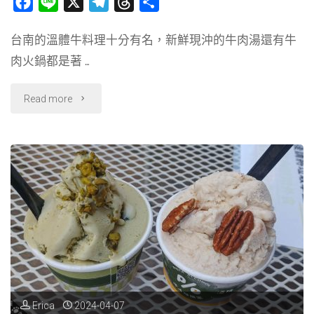
F
L
X
T
T
分
文
a
i
e
h
享
台南的溫體牛料理十分有名，新鮮現沖的牛肉湯還有牛
c
n
l
r
青
肉火鍋都是著 …
e
e
e
e
咖
b
g
a
"【台
Read more
o
r
d
啡
o
a
s
南】
廳"
k
m
阿
裕
牛
肉
涮
涮
Erica
2024-04-07