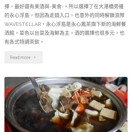
港
擇，最好還有美酒與-美食-，所以選擇了在大港橋旁邊
e
e
e
e
橋
b
g
a
的永心浮島，但因為走錯入口，也意外的同時解鎖浪際
o
r
d
WAVESTELLAR，永心浮島是永心鳳茶旗下新的海鮮餐
旋
o
a
s
洒館，菜色以台菜及海鮮為主，酒的選擇也很多元，也
轉
k
m
有各式特調茶飲。
秀"
"【高
Read more
雄】
永
心
浮
島
＆