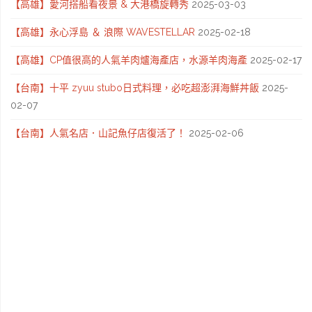
【高雄】愛河搭船看夜景 & 大港橋旋轉秀
2025-03-03
吃
【高雄】永心浮島 ＆ 浪際 WAVESTELLAR
2025-02-18
冰
【高雄】CP值很高的人氣羊肉爐海產店，水源羊肉海產
2025-02-17
淇
【台南】十平 zyuu stubo日式料理，必吃超澎湃海鮮丼飯
2025-
02-07
淋"
【台南】人氣名店．山記魚仔店復活了！
2025-02-06