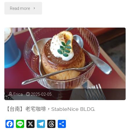
丼
"【台
Read more
飯"
南】
人
氣
名
店．
山
記
Erica
2025-02-05
魚
【台南】老宅咖啡，StableNice BLDG.
仔
F
L
X
T
T
分