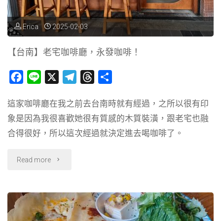
StableNice
BLDG."
Erica
2025-02-03
【台南】老宅咖啡廳，永發咖啡！
F
L
X
T
T
分
a
i
e
h
享
這家咖啡廳在我之前去台南時就有經過，之所以很有印
c
n
l
r
象是因為我很喜歡她很有質感的木質裝潢，跟老宅也融
e
e
e
e
b
g
a
合得很好，所以這次經過就決定進去喝咖啡了。
o
r
d
o
a
s
"【台
Read more
k
m
南】
老