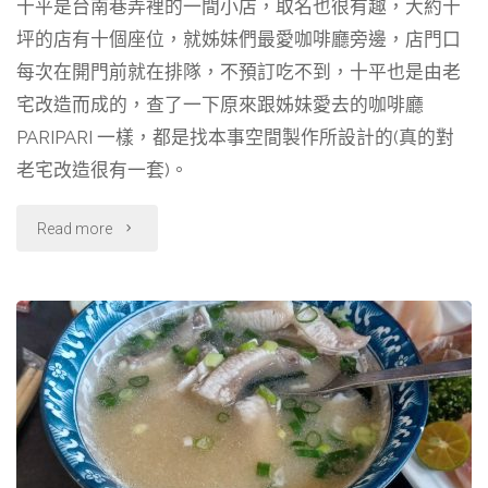
十平是台南巷弄裡的一間小店，取名也很有趣，大約十
c
n
l
r
海
坪的店有十個座位，就姊妹們最愛咖啡廳旁邊，店門口
e
e
e
e
b
g
a
每次在開門前就在排隊，不預訂吃不到，十平也是由老
產
o
r
d
宅改造而成的，查了一下原來跟姊妹愛去的咖啡廳
店，
o
a
s
PARIPARI 一樣，都是找本事空間製作所設計的(真的對
k
m
老宅改造很有一套)。
水
源
"【台
Read more
羊
南】
肉
十
海
平
產"
zyuu
stubo