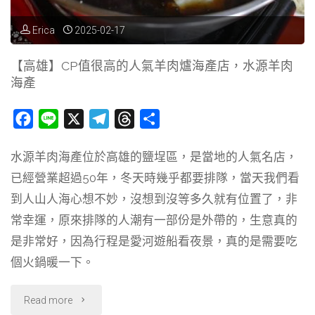
浪
Erica
2025-02-17
際
【高雄】CP值很高的人氣羊肉爐海產店，水源羊肉
海產
WAVESTELLAR"
F
L
X
T
T
分
a
i
e
h
享
水源羊肉海產位於高雄的鹽埕區，是當地的人氣名店，
c
n
l
r
已經營業超過50年，冬天時幾乎都要排隊，當天我們看
e
e
e
e
b
g
a
到人山人海心想不妙，沒想到沒等多久就有位置了，非
o
r
d
常幸運，原來排隊的人潮有一部份是外帶的，生意真的
o
a
s
是非常好，因為行程是愛河遊船看夜景，真的是需要吃
k
m
個火鍋暖一下。
"【高
Read more