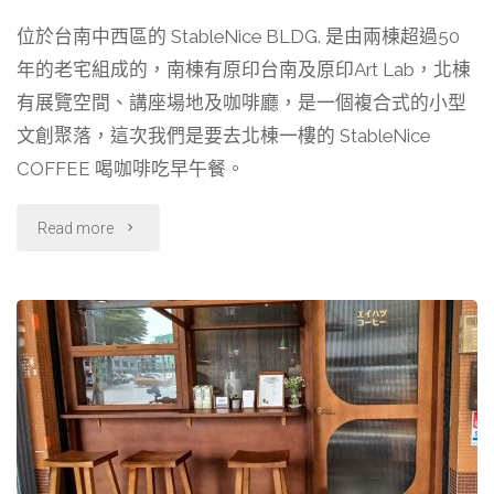
店
a
i
e
h
享
位於台南中西區的 StableNice BLDG. 是由兩棟超過50
c
n
l
r
復
年的老宅組成的，南棟有原印台南及原印Art Lab，北棟
e
e
e
e
活
b
g
a
有展覽空間、講座場地及咖啡廳，是一個複合式的小型
o
r
d
文創聚落，這次我們是要去北棟一樓的 StableNice
了！"
o
a
s
COFFEE 喝咖啡吃早午餐。
k
m
"【台
Read more
南】
老
宅
咖
啡，