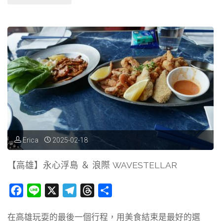
雄】
愛
河
搭
船
看
夜
Erica
2025-02-18
景
【高雄】永心浮島 ＆ 浪際 WAVESTELLAR
&
F
L
X
T
T
分
大
a
i
e
h
享
在高雄玩耍的最後一個行程，用美食結束是最好的選
c
n
l
r