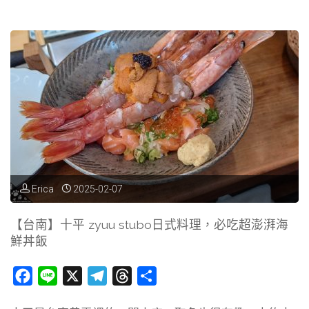
雄】
CP
值
很
高
的
人
Erica
2025-02-07
氣
【台南】十平 zyuu stubo日式料理，必吃超澎湃海
鮮丼飯
羊
肉
F
L
X
T
T
分
a
i
e
h
享
爐