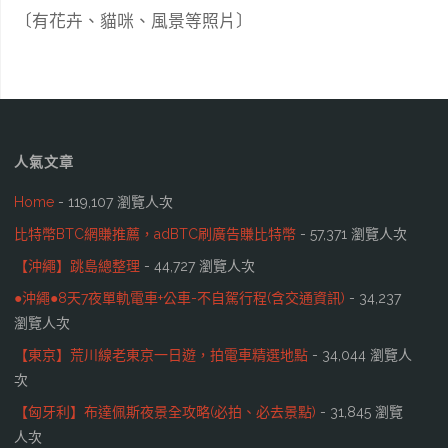
〔有花卉、貓咪、風景等照片〕
人氣文章
Home
- 119,107 瀏覽人次
比特幣BTC網賺推薦，adBTC刷廣告賺比特幣
- 57,371 瀏覽人次
【沖繩】跳島總整理
- 44,727 瀏覽人次
●沖繩●8天7夜單軌電車+公車-不自駕行程(含交通資訊)
- 34,237
瀏覽人次
【東京】荒川線老東京一日遊，拍電車精選地點
- 34,044 瀏覽人
次
【匈牙利】布達佩斯夜景全攻略(必拍、必去景點)
- 31,845 瀏覽
人次