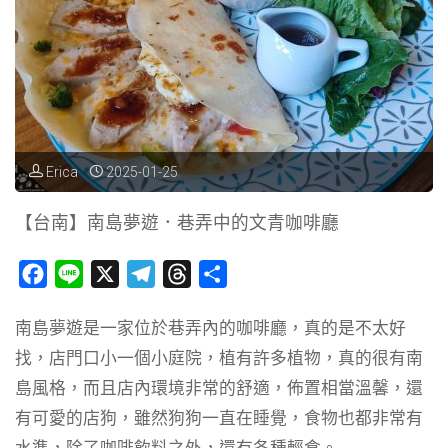
宅
咖
啡
廳，
永
Erica
2025-01-25
發
【台南】南島夢遊．巷弄中的文青咖啡廳
咖
F
L
X
T
T
分
啡！"
a
i
e
h
享
南島夢遊是一家位於巷弄內的咖啡廳，真的是不太好
c
n
l
r
找，店門口小一個小庭院，植有許多植物，真的很有南
e
e
e
e
b
g
a
島風格，而且店內環境非常的舒適，佈置相當溫馨，還
o
r
d
有可愛的店狗，雖然狗狗一直在睡覺，食物也都非常有
o
a
s
水準，除了咖啡飲料之外，還有各種輕食。