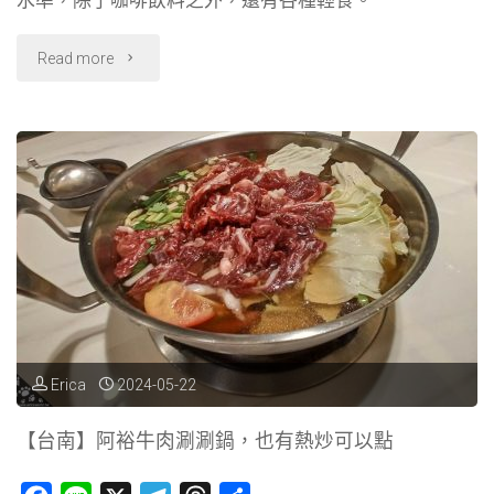
k
m
"【台
Read more
南】
南
島
夢
遊．
巷
弄
Erica
2024-05-22
中
【台南】阿裕牛肉涮涮鍋，也有熱炒可以點
的