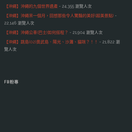
【沖繩】沖繩的九個世界遺產
- 24,355 瀏覽人次
【沖繩】沖繩呆一個月，回想那些令人驚豔的美好(超美景點)
-
22,146 瀏覽人次
【沖繩】沖繩公車(巴士)如何搭程？
- 21,904 瀏覽人次
【沖繩】跳島(02)奧武島．陽光、沙灘、貓咪？！！
- 21,822 瀏
覽人次
FB粉專