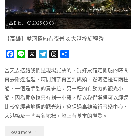
燒
肉，
Erica
2025-03-03
箱
【高雄】愛河搭船看夜景 & 大港橋旋轉秀
舟
F
L
X
T
T
分
燒
a
i
e
h
享
當天去搭船我們是現場買票的，買好票確定開船的時間
c
n
l
r
肉"
再去附近逛逛，時間到了再回到碼頭，愛河這邊有兩種
e
e
e
e
b
g
a
船，一個是手划的貢多拉，另一種的有動力的觀光小
o
r
d
船，因為貢多拉只有划一小段，所以我們選擇可以經過
o
a
s
比較多經典地標的觀光船，會經過高雄流行音樂中心、
k
m
大港橋及一些著名地標，船上有基本的導覽。
"【高
Read more