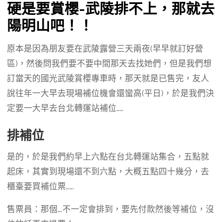
硬是要賞櫻-武陵排不上，那就去
陽明山吧！！
原本是因為朋友要在武陵露營三天兩夜(早早就訂好營
區)，然後問我們要不要中間那天去找她們，但是我們想
訂當天的國光武陵賞櫻專車時，那天就是已售完，友人
說往年一大早去現場補位機會還蠻高(平日)，於是我們決
定要一大早去台北轉運站補位……
排補位
是的，於是我們約早上六點在台北轉運站集合，五點就
起床，其實到現場還不到六點，大概五點四十幾分，去
櫃臺要買補位票…….
售票員：那個….不一定會排到，要先付款然後等補位，沒