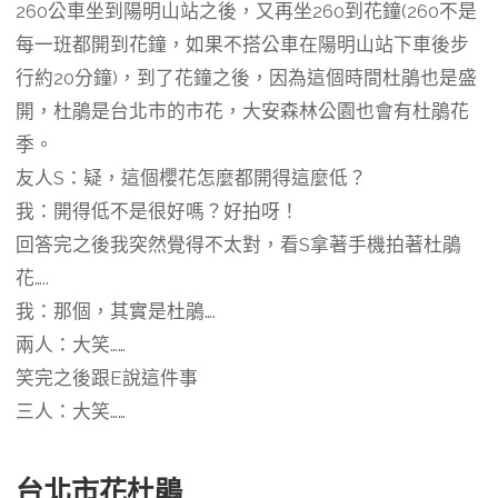
260公車坐到陽明山站之後，又再坐260到花鐘(260不是
每一班都開到花鐘，如果不搭公車在陽明山站下車後步
行約20分鐘)，到了花鐘之後，因為這個時間杜鵑也是盛
開，杜鵑是台北市的市花，大安森林公園也會有杜鵑花
季。
友人S：疑，這個櫻花怎麼都開得這麼低？
我：開得低不是很好嗎？好拍呀！
回答完之後我突然覺得不太對，看S拿著手機拍著杜鵑
花…..
我：那個，其實是杜鵑….
兩人：大笑……
笑完之後跟E說這件事
三人：大笑……
台北市花杜鵑