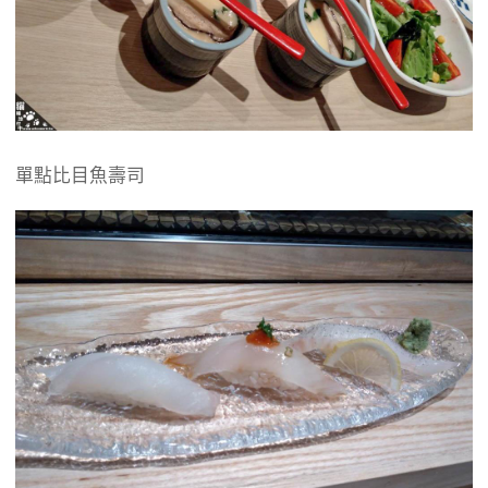
單點比目魚壽司