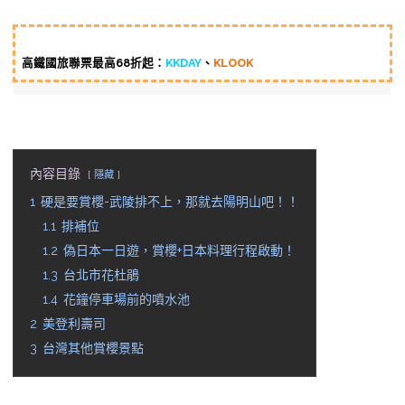
高鐵國旅聯票最高68折起：
KKDAY
、
KLOOK
內容目錄
隱藏
1
硬是要賞櫻-武陵排不上，那就去陽明山吧！！
1.1
排補位
1.2
偽日本一日遊，賞櫻+日本料理行程啟動！
1.3
台北市花杜鵑
1.4
花鐘停車場前的噴水池
2
美登利壽司
3
台灣其他賞櫻景點