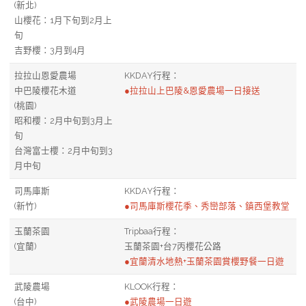
(新北)
山櫻花：1月下旬到2月上
旬
吉野櫻：3月到4月
拉拉山恩愛農場
KKDAY行程：
中巴陵櫻花木道
●拉拉山上巴陵&恩愛農場一日接送
(桃園)
昭和櫻：2月中旬到3月上
旬
台灣富士櫻：2月中旬到3
月中旬
司馬庫斯
KKDAY行程：
(新竹)
●司馬庫斯櫻花季、秀巒部落、鎮西堡教堂
玉蘭茶園
Tripbaa行程：
(宜蘭)
玉蘭茶園+台7丙櫻花公路
●宜蘭清水地熱+玉蘭茶園賞櫻野餐一日遊
武陵農場
KLOOK行程：
(台中)
●武陵農場一日遊