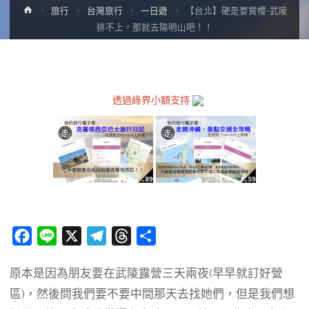
Home
旅行
台灣旅行
一日遊
【台北】硬是要賞櫻-武陵
排不上，那就去陽明山吧！！
透過綠界小額支持
F
L
X
T
T
分
a
i
e
h
享
原本是因為朋友要在武陵露營三天兩夜(早早就訂好營
c
n
l
r
區)，然後問我們要不要中間那天去找她們，但是我們想
e
e
e
e