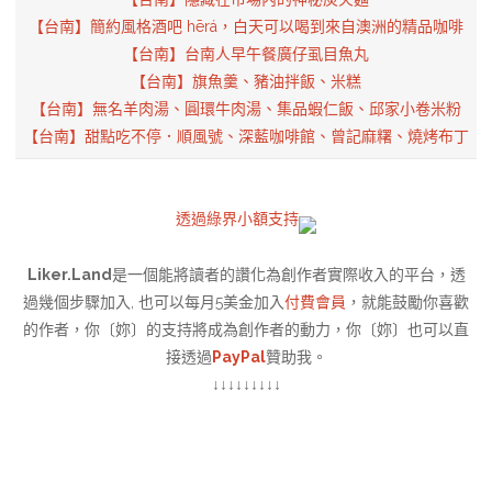
【台南】簡約風格酒吧 hērá，白天可以喝到來自澳洲的精品咖啡
【台南】台南人早午餐廣仔虱目魚丸
【台南】旗魚羹、豬油拌飯、米糕
【台南】無名羊肉湯、圓環牛肉湯、集品蝦仁飯、邱家小卷米粉
【台南】甜點吃不停．順風號、深藍咖啡館、曾記麻糬、燒烤布丁
透過綠界小額支持
Liker.Land
是一個能將讀者的讚化為創作者實際收入的平台，透
過幾個步驟加入, 也可以每月5美金加入
付費會員
，就能鼓勵你喜歡
的作者，你〔妳〕的支持將成為創作者的動力，你〔妳〕也可以直
接透過
PayPal
贊助我。
↓↓↓↓↓↓↓↓↓