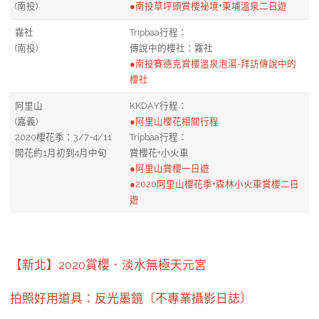
(南投)
●南投草坪頭賞櫻祕境+東埔溫泉二日遊
霧社
Tripbaa行程：
(南投)
傳說中的櫻社：霧社
●南投賽德克賞櫻溫泉泡湯-拜訪傳說中的
櫻社
阿里山
KKDAY行程：
(嘉義)
●阿里山櫻花相關行程
2020櫻花季：3/7~4/11
Tripbaa行程：
開花約1月初到4月中旬
賞櫻花+小火車
●阿里山賞櫻一日遊
●2020阿里山櫻花季+森林小火車賞櫻二日
遊
【新北】2020賞櫻．淡水無極天元宮
拍照好用道具：反光墨鏡〔不專業攝影日誌〕