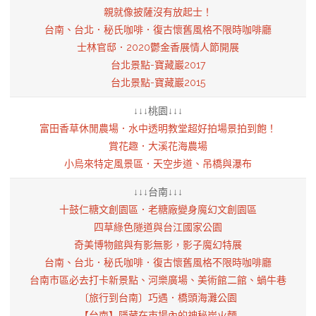
親就像披薩沒有放起士！
台南、台北．秘氏咖啡．復古懷舊風格不限時咖啡廳
士林官邸．2020鬱金香展情人節開展
台北景點-寶藏巖2017
台北景點-寶藏巖2015
↓↓↓桃園↓↓↓
富田香草休閒農場．水中透明教堂超好拍場景拍到飽！
賞花趣．大溪花海農場
小烏來特定風景區．天空步道、吊橋與瀑布
↓↓↓台南↓↓↓
十鼓仁糖文創園區．老糖廠變身魔幻文創園區
四草綠色隧道與台江國家公園
奇美博物館與有影無影，影子魔幻特展
台南、台北．秘氏咖啡．復古懷舊風格不限時咖啡廳
台南市區必去打卡新景點、河樂廣場、美術館二館、蝸牛巷
〔旅行到台南〕巧遇．橋頭海灘公園
【台南】隱藏在市場內的神秘炭火麵