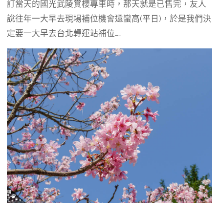
b
g
a
訂當天的國光武陵賞櫻專車時，那天就是已售完，友人
o
r
d
說往年一大早去現場補位機會還蠻高(平日)，於是我們決
o
a
s
定要一大早去台北轉運站補位……
k
m