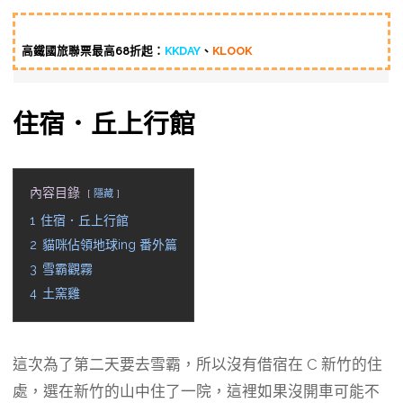
高鐵國旅聯票最高68折起：
KKDAY
、
KLOOK
住宿．丘上行館
內容目錄
隱藏
1
住宿．丘上行館
2
貓咪佔領地球ing 番外篇
3
雪霸觀霧
4
土窯雞
這次為了第二天要去雪霸，所以沒有借宿在 C 新竹的住
處，選在新竹的山中住了一院，這裡如果沒開車可能不