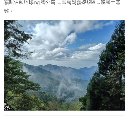
b
g
a
貓咪佔領地球ing 番外篇 →雪霸觀霧遊憩區→晚餐土窯
o
r
d
雞。
o
a
s
k
m