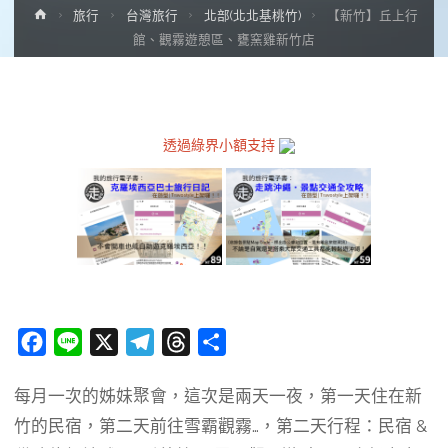
Home
旅行
台灣旅行
北部(北北基桃竹)
【新竹】丘上行
館、觀霧遊憩區、甕窯雞新竹店
透過綠界小額支持
F
L
X
T
T
分
a
i
e
h
享
每月一次的姊妹聚會，這次是兩天一夜，第一天住在新
c
n
l
r
竹的民宿，第二天前往雪霸觀霧…，第二天行程：民宿 &
e
e
e
e