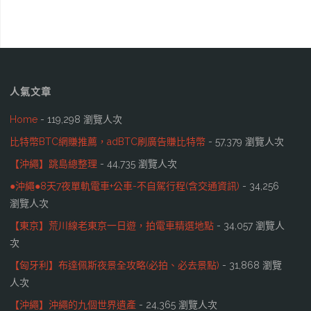
人氣文章
Home
- 119,298 瀏覽人次
比特幣BTC網賺推薦，adBTC刷廣告賺比特幣
- 57,379 瀏覽人次
【沖繩】跳島總整理
- 44,735 瀏覽人次
●沖繩●8天7夜單軌電車+公車-不自駕行程(含交通資訊)
- 34,256
瀏覽人次
【東京】荒川線老東京一日遊，拍電車精選地點
- 34,057 瀏覽人
次
【匈牙利】布達佩斯夜景全攻略(必拍、必去景點)
- 31,868 瀏覽
人次
【沖繩】沖繩的九個世界遺產
- 24,365 瀏覽人次