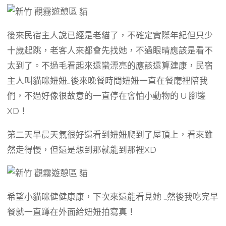
後來民宿主人說已經是老貓了，不確定實際年紀但只少
十歲起跳，老客人來都會先找她，不過眼晴應該是看不
太到了。不過毛看起來還蠻漂亮的應該還算建康，民宿
主人叫貓咪妞妞…後來晚餐時間妞妞一直在餐廳裡陪我
們，不過好像很故意的一直停在會怕小動物的 U 腳邊
XD！
第二天早晨天氣很好還看到妞妞爬到了屋頂上，看來雖
然走得慢，但還是想到那就能到那裡XD
希望小貓咪健健康康，下次來還能看見她 …然後我吃完早
餐就一直蹲在外面給妞妞拍寫真！