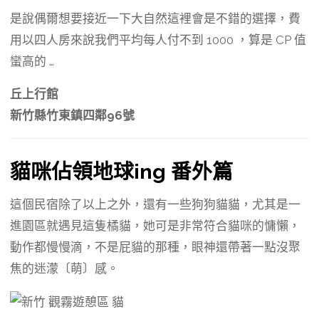
是說偶爾想要接近一下大自然這裡會是不錯的選擇，費
用以四人房來說我們平均每人付不到 1000 ，算是 CP 值
蠻高的 …
丘上行館
新竹縣竹東鎮四鄰96號
貓咪佔領地球ing 番外篇
這個民宿除了以上之外，還有一些狗狗貓貓，尤其是一
進園區就遇見這隻橘貓，她可是非常符合貓咪的慵懶，
動作都慢慢滴，不是屁貓的那種，眼神還帶著一點沒聚
焦的迷濛〔萌〕感。