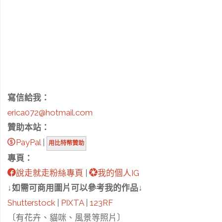
寫信給我：
erica072@hotmail.com
贊助本站：
PayPal
|
用比特幣贊助
專頁：
說走就走粉絲專頁
|
我的個人IG
↓如需可商用圖片可以參考我的作品↓
Shutterstock
|
PIXTA
|
123RF
〔有花卉、貓咪、風景等照片〕