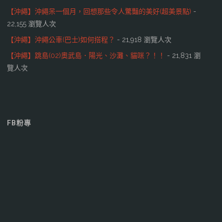
【沖繩】沖繩呆一個月，回想那些令人驚豔的美好(超美景點)
-
22,155 瀏覽人次
【沖繩】沖繩公車(巴士)如何搭程？
- 21,918 瀏覽人次
【沖繩】跳島(02)奧武島．陽光、沙灘、貓咪？！！
- 21,831 瀏
覽人次
FB粉專