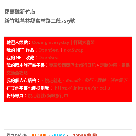
甕窯雞新竹店
新竹縣芎林鄉富林路二段729號
驗證人節點：
Coding Everyday｜打碼大聯盟
我的 NFT 作品：
OpenSea
︱
akaSwap
我的 NFT 收藏：
OpenSea
我的兩本旅行電子書：
克羅埃西亞巴士旅行日記
、
走跳沖繩．景點
交通全攻略
我的個人布落格：
．說走就走．
Erica的．旅行．體驗．活在當下
在其他平臺也能找到我：
https://linktr.ee/ericaliu
粉絲專頁：
說走就就x貓咪旅行中
找九份行程：
KLOOK
、
KKDAY
、
Tripbaa 趣吧!