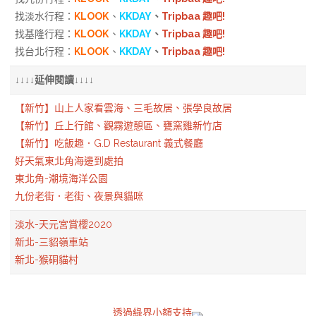
找淡水行程：
KLOOK
、
KKDAY
、
Tripbaa 趣吧!
找基隆行程：
KLOOK
、
KKDAY
、
Tripbaa 趣吧!
找台北行程：
KLOOK
、
KKDAY
、
Tripbaa 趣吧!
↓↓↓↓延伸閱讀↓↓↓↓
【新竹】山上人家看雲海、三毛故居、張學良故居
【新竹】丘上行館、觀霧遊憩區、甕窯雞新竹店
【新竹】吃飯趣．G.D Restaurant 義式餐廳
好天氣東北角海邊到處拍
東北角-潮境海洋公園
九份老街．老街、夜景與貓咪
淡水-天元宮賞櫻2020
新北-三貂嶺車站
新北-猴硐貓村
透過綠界小額支持