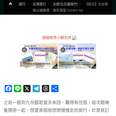
Home
旅行
台灣旅行
北部(北北基桃竹)
【新北】九份民
宿山城逸境、逸茶酒室 Golden bar
透過綠界小額支持
F
L
X
T
T
分
a
i
e
h
享
之前一般到九份都是當天來回，難得有住宿，這次跟幾
c
n
l
r
隻閨密一起，想要來個很悠閒慢慢走的旅行，於是就訂
e
e
e
e