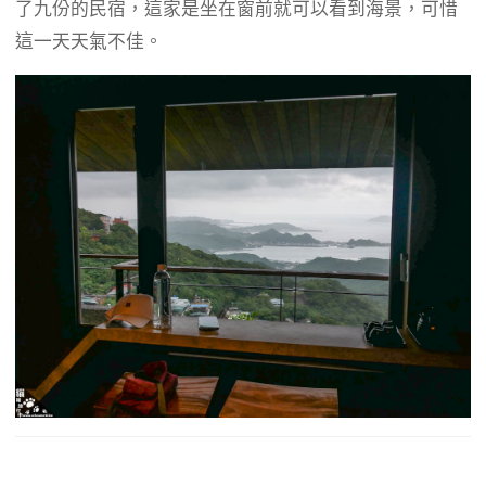
b
g
a
了九份的民宿，這家是坐在窗前就可以看到海景，可惜
o
r
d
這一天天氣不佳。
o
a
s
k
m