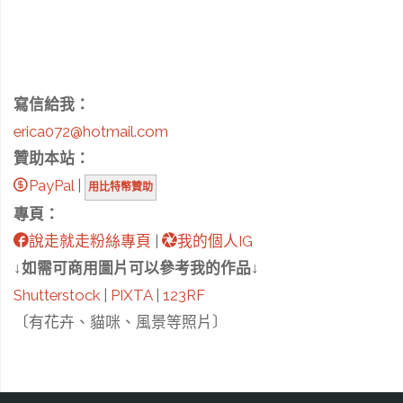
寫信給我：
erica072@hotmail.com
贊助本站：
PayPal
|
用比特幣贊助
專頁：
說走就走粉絲專頁
|
我的個人IG
↓如需可商用圖片可以參考我的作品↓
Shutterstock
|
PIXTA
|
123RF
〔有花卉、貓咪、風景等照片〕