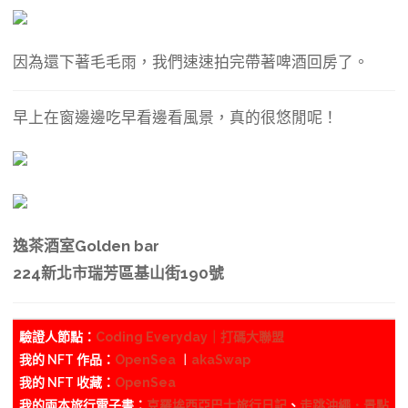
因為還下著毛毛雨，我們速速拍完帶著啤酒回房了。
早上在窗邊邊吃早看邊看風景，真的很悠閒呢！
逸茶酒室Golden bar
224新北市瑞芳區基山街190號
驗證人節點：
Coding Everyday｜打碼大聯盟
我的 NFT 作品：
OpenSea
︱
akaSwap
我的 NFT 收藏：
OpenSea
我的兩本旅行電子書：
克羅埃西亞巴士旅行日記
、
走跳沖繩．景點