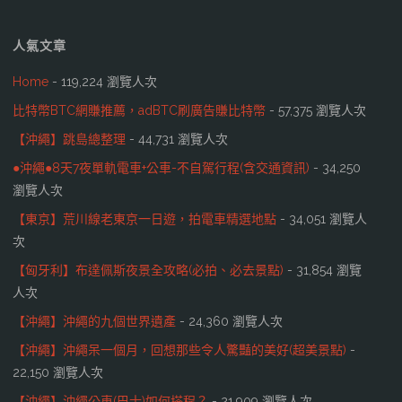
人氣文章
Home
- 119,224 瀏覽人次
比特幣BTC網賺推薦，adBTC刷廣告賺比特幣
- 57,375 瀏覽人次
【沖繩】跳島總整理
- 44,731 瀏覽人次
●沖繩●8天7夜單軌電車+公車-不自駕行程(含交通資訊)
- 34,250
瀏覽人次
【東京】荒川線老東京一日遊，拍電車精選地點
- 34,051 瀏覽人
次
【匈牙利】布達佩斯夜景全攻略(必拍、必去景點)
- 31,854 瀏覽
人次
【沖繩】沖繩的九個世界遺產
- 24,360 瀏覽人次
【沖繩】沖繩呆一個月，回想那些令人驚豔的美好(超美景點)
-
22,150 瀏覽人次
【沖繩】沖繩公車(巴士)如何搭程？
- 21,909 瀏覽人次