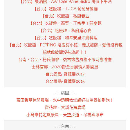
【台北】餐酒館．AW Cafe Wine Bistro 喝個下午酒
【台北】吃飯趣．TUGA 葡萄牙餐廳
【台北】吃飯趣．私廚春韭
【台北】吃飯趣．蕎菜．正宗手工蕎麥麵
【台北】吃飯趣．私廚馗心宴
【台北】吃飯趣．和幸安里沖繩料理
【台北】吃飯趣．PEPPINO 培皮諾小館．義式披薩，愛情沒有親
親就像披薩沒有放起士！
台南、台北．秘氏咖啡．復古懷舊風格不限時咖啡廳
士林官邸．2020鬱金香展情人節開展
台北景點-寶藏巖2017
台北景點-寶藏巖2015
↓↓↓桃園↓↓↓
富田香草休閒農場．水中透明教堂超好拍場景拍到飽！
賞花趣．大溪花海農場
小烏來特定風景區．天空步道、吊橋與瀑布
↓↓↓台南↓↓↓