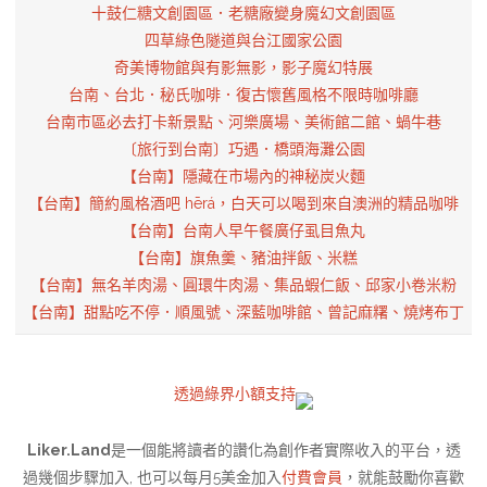
十鼓仁糖文創園區．老糖廠變身魔幻文創園區
四草綠色隧道與台江國家公園
奇美博物館與有影無影，影子魔幻特展
台南、台北．秘氏咖啡．復古懷舊風格不限時咖啡廳
台南市區必去打卡新景點、河樂廣場、美術館二館、蝸牛巷
〔旅行到台南〕巧遇．橋頭海灘公園
【台南】隱藏在市場內的神秘炭火麵
【台南】簡約風格酒吧 hērá，白天可以喝到來自澳洲的精品咖啡
【台南】台南人早午餐廣仔虱目魚丸
【台南】旗魚羹、豬油拌飯、米糕
【台南】無名羊肉湯、圓環牛肉湯、集品蝦仁飯、邱家小卷米粉
【台南】甜點吃不停．順風號、深藍咖啡館、曾記麻糬、燒烤布丁
透過綠界小額支持
Liker.Land
是一個能將讀者的讚化為創作者實際收入的平台，透
過幾個步驟加入, 也可以每月5美金加入
付費會員
，就能鼓勵你喜歡