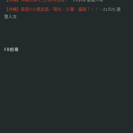
【沖繩】跳島(02)奧武島．陽光、沙灘、貓咪？！！
- 21,825 瀏
覽人次
FB粉專