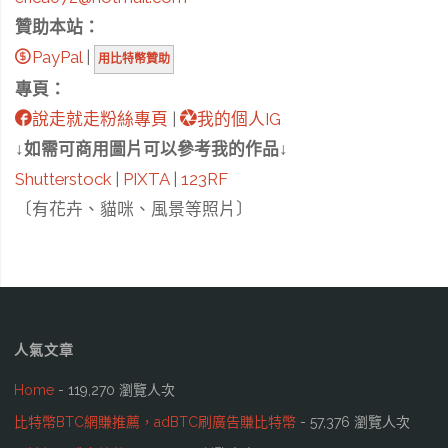
贊助本站：
PayPal
|
用比特幣贊助
專頁：
說走就走粉絲專頁
|
我的個人IG
↓如需可商用圖片可以參考我的作品↓
Shutterstock
|
PIXTA
|
123RF
〔有花卉、貓咪、風景等照片〕
人氣文章
Home
- 119,270 瀏覽人次
比特幣BTC網賺推薦，adBTC刷廣告賺比特幣
- 57,376 瀏覽人次