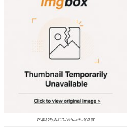
在車站對面的(口丟)(口丟)噹森林