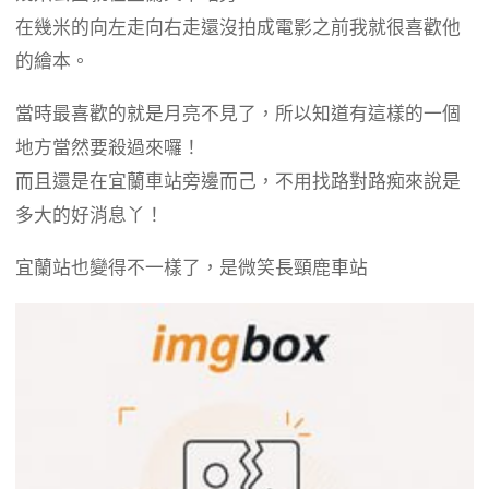
b
g
a
在幾米的向左走向右走還沒拍成電影之前我就很喜歡他
o
r
d
的繪本。
o
a
s
k
m
當時最喜歡的就是月亮不見了，所以知道有這樣的一個
地方當然要殺過來囉！
而且還是在宜蘭車站旁邊而己，不用找路對路痴來說是
多大的好消息丫！
宜蘭站也變得不一樣了，是微笑長頸鹿車站