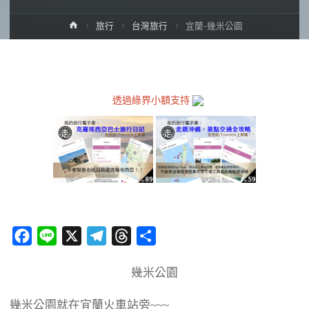
Home
旅行
台灣旅行
宜蘭-幾米公園
透過綠界小額支持
F
L
X
T
T
分
a
i
e
h
享
幾米公園
c
n
l
r
e
e
e
e
幾米公園就在宜蘭火車站旁~~~