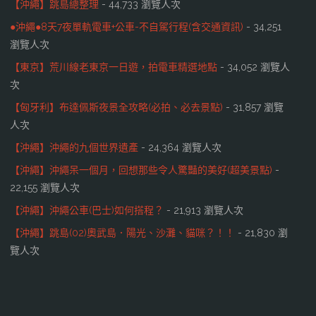
【沖繩】跳島總整理
- 44,733 瀏覽人次
●沖繩●8天7夜單軌電車+公車-不自駕行程(含交通資訊)
- 34,251
瀏覽人次
【東京】荒川線老東京一日遊，拍電車精選地點
- 34,052 瀏覽人
次
【匈牙利】布達佩斯夜景全攻略(必拍、必去景點)
- 31,857 瀏覽
人次
【沖繩】沖繩的九個世界遺產
- 24,364 瀏覽人次
【沖繩】沖繩呆一個月，回想那些令人驚豔的美好(超美景點)
-
22,155 瀏覽人次
【沖繩】沖繩公車(巴士)如何搭程？
- 21,913 瀏覽人次
【沖繩】跳島(02)奧武島．陽光、沙灘、貓咪？！！
- 21,830 瀏
覽人次