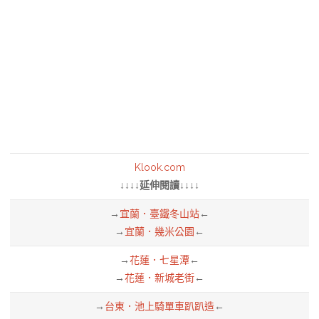
Klook.com
↓↓↓↓延伸閱讀↓↓↓↓
→
宜蘭．臺鐵冬山站
←
→
宜蘭．幾米公園
←
→
花蓮．七星潭
←
→
花蓮．新城老街
←
→
台東．池上騎單車趴趴造
←