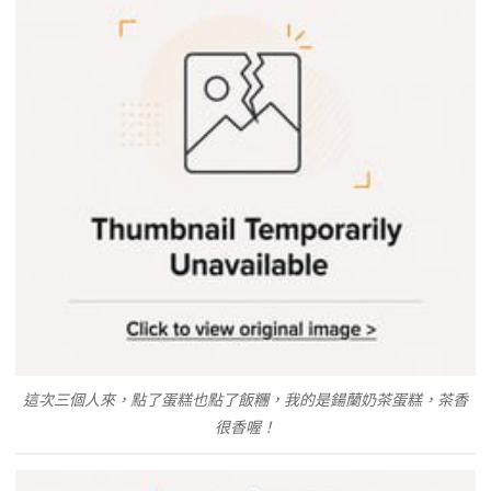
這次三個人來，點了蛋糕也點了飯糰，我的是鍚蘭奶茶蛋糕，茶香
很香喔！