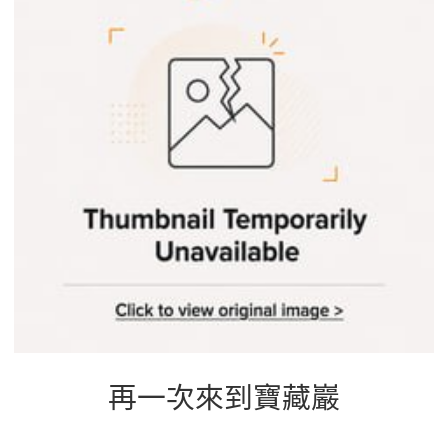
b
g
a
o
r
d
o
a
s
k
m
再一次來到寶藏巖