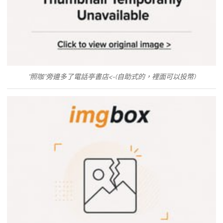
“照咖”旁邊多了電話亭書店<-(自助式的，裡面可以投幣)