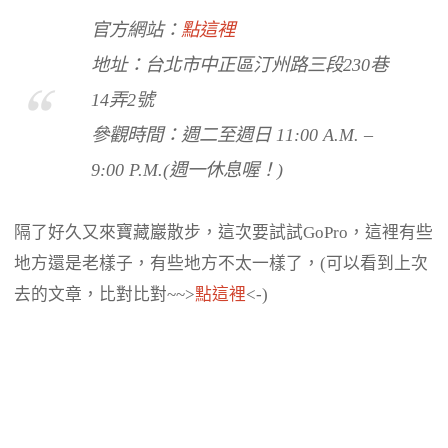
官方網站：
點這裡
地址：台北市中正區汀州路三段230巷
14弄2號
參觀時間：週二至週日 11:00 A.M. –
9:00 P.M.(週一休息喔！)
隔了好久又來寶藏巖散步，這次要試試GoPro，這裡有些
地方還是老樣子，有些地方不太一樣了，(可以看到上次
去的文章，比對比對~~>
點這裡
<-)