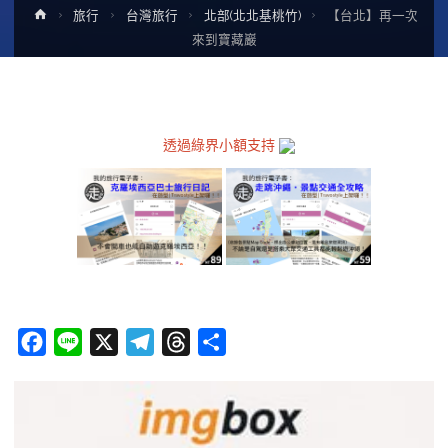
Home
旅行
台灣旅行
北部(北北基桃竹)
【台北】再一次
來到寶藏巖
透過綠界小額支持
F
L
X
T
T
分
a
i
e
h
享
c
n
l
r
e
e
e
e