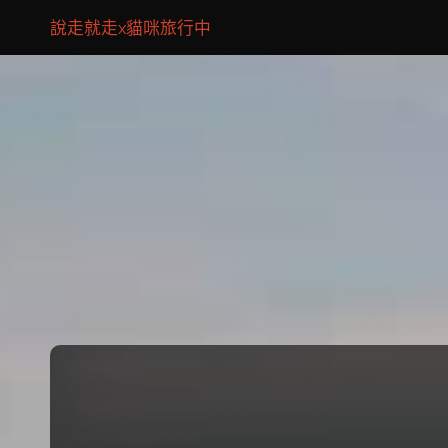
說走就走x貓咪旅行中