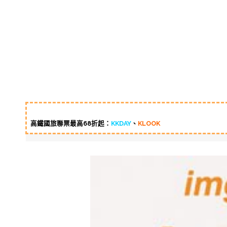
高鐵國旅聯票最高68折起：
KKDAY
、
KLOOK