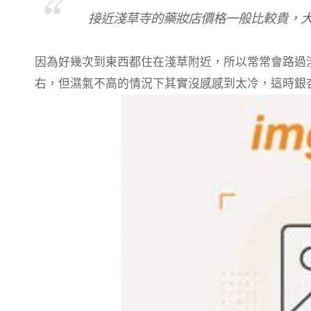
o
a
s
接近淺草寺的藥妝店價格一般比較貴，
k
m
因為好幾次到東西都住在淺草附近，所以常常會路過
右，但濕氣不高的情況下其實沒感感到太冷，這時銀