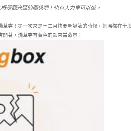
大概是觀光區的關係吧！也有人力車可以坐。
淺草寺！第一次來是十二月快要聖誕節的時候，氣溫都在十
杏開著，淺草寺有黃色的銀杏當背景！