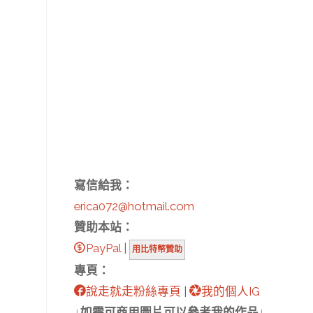
寫信給我：
erica072@hotmail.com
贊助本站：
PayPal
|
用比特幣贊助
專頁：
說走就走粉絲專頁
|
我的個人IG
↓如需可商用圖片可以參考我的作品↓