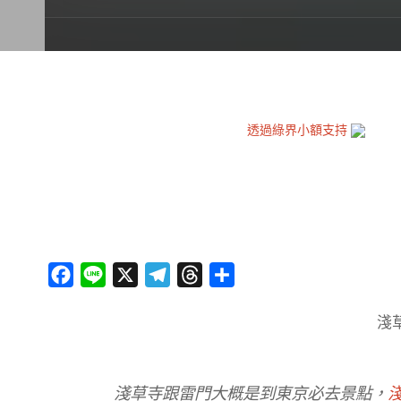
透過綠界小額支持
F
L
X
T
T
分
a
i
e
h
享
淺
c
n
l
r
e
e
e
e
b
g
a
淺草寺跟雷門大概是到東京必去景點，
o
r
d