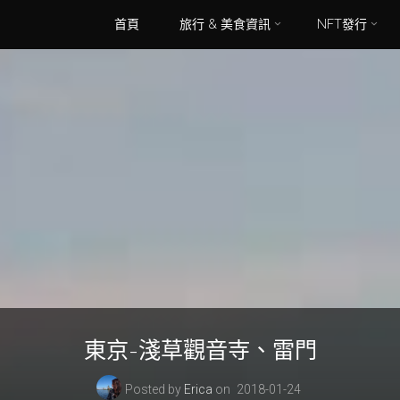
Skip
首頁
旅行 & 美食資訊
NFT發行
to
content
東京-淺草觀音寺、雷門
Posted by
Erica
on
2018-01-24