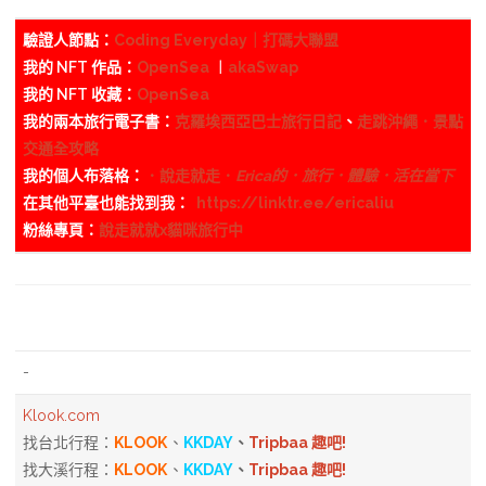
驗證人節點：
Coding Everyday｜打碼大聯盟
我的 NFT 作品：
OpenSea
︱
akaSwap
我的 NFT 收藏：
OpenSea
我的兩本旅行電子書：
克羅埃西亞巴士旅行日記
、
走跳沖繩．景點
交通全攻略
我的個人布落格：
．說走就走．
Erica的．旅行．體驗．活在當下
在其他平臺也能找到我：
https://linktr.ee/ericaliu
粉絲專頁：
說走就就x貓咪旅行中
-
Klook.com
找台北行程：
KLOOK
、
KKDAY
、
Tripbaa 趣吧!
找大溪行程：
KLOOK
、
KKDAY
、
Tripbaa 趣吧!