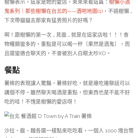
樹懶表示，這家是她的愛店，來來來看這篇：
樹懶小酒
鬼系列｜那些樹懶在台北的——酒吧地圖(1)
，不過樹懶 …
下次帶貓貓去那家有猛男照片的好嗎？
啊！跟樹懶的第一次 … 見面 … 就是在這家店啦！！！食
物種類蠻多的，重點是可以喝一杯〔果然是酒鬼〕，而
且還蠻適合聊天的，不會被別人白眼太吵XD。
餐點
薯條的表現讓人驚豔，薯條好吃，就是邊吃邊聊話可以
講個不停，雖然聊天喝酒是重點，但東西也是不能不好
吃的哇！不愧是樹懶的愛店呀！
沙拉、飯、麵各選一樣點來吃吃看，一個人 1000 塊台幣