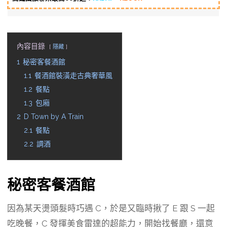
內容目錄
隱藏
1
秘密客餐酒館
1.1
餐酒館裝潢走古典奢華風
1.2
餐點
1.3
包廂
2
D Town by A Train
2.1
餐點
2.2
調酒
秘密客餐酒館
因為某天燙頭髮時巧遇 C，於是又臨時揪了 E 跟 S 一起
吃晚餐，C 發揮美食雷達的超能力，開始找餐廳，還意