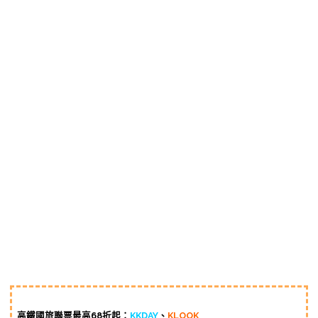
高鐵國旅聯票最高68折起：
KKDAY
、
KLOOK