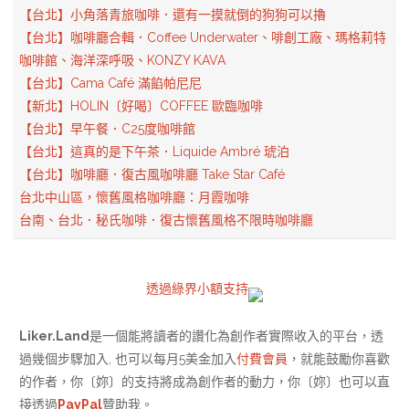
【台北】小角落青旅咖啡．還有一摸就倒的狗狗可以擼
【台北】咖啡廳合輯．Coffee Underwater、啡創工廠、瑪格莉特
咖啡館、海洋深呼吸、KONZY KAVA
【台北】Cama Café 滿餡帕尼尼
【新北】HOLIN〔好喝〕COFFEE 歐臨咖啡
【台北】早午餐．C25度咖啡館
【台北】這真的是下午茶．Liquide Ambré 琥泊
【台北】咖啡廳．復古風咖啡廳 Take Star Café
台北中山區，懷舊風格咖啡廳：月霞咖啡
台南、台北．秘氏咖啡．復古懷舊風格不限時咖啡廳
透過綠界小額支持
Liker.Land
是一個能將讀者的讚化為創作者實際收入的平台，透
過幾個步驟加入, 也可以每月5美金加入
付費會員
，就能鼓勵你喜歡
的作者，你〔妳〕的支持將成為創作者的動力，你〔妳〕也可以直
接透過
PayPal
贊助我。