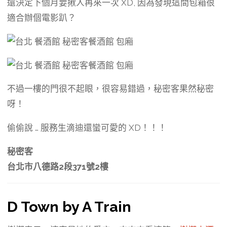
還決定下個月要揪人再來一次 XD, 因為發現這間包箱很
適合辦個電影趴？
不過一樓的門很不起眼，很容易錯過，秘密客果然秘密
呀！
偷偷說 … 服務生滴迪還蠻可愛的 XD！！！
秘密客
台北市八德路2段371號2樓
D Town by A Train