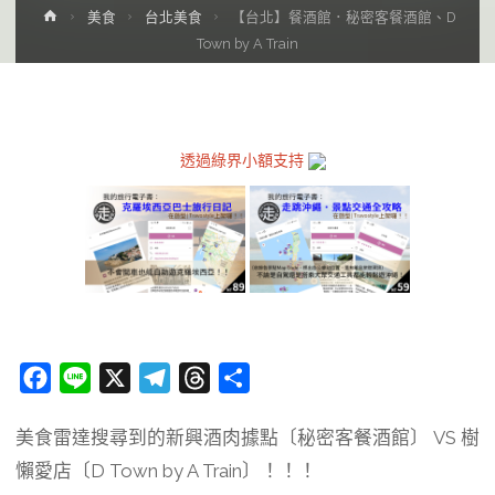
Home
美食
台北美食
【台北】餐酒館．秘密客餐酒館、D
Town by A Train
透過綠界小額支持
F
L
X
T
T
分
a
i
e
h
享
美食雷達搜尋到的新興酒肉據點〔秘密客餐酒館〕 VS 樹
c
n
l
r
懶愛店〔D Town by A Train〕！！！
e
e
e
e