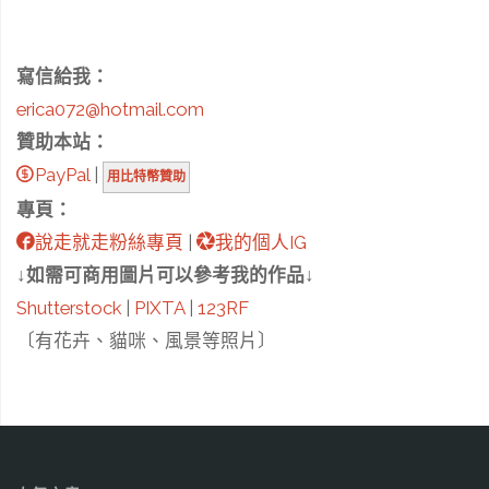
寫信給我：
erica072@hotmail.com
贊助本站：
PayPal
|
用比特幣贊助
專頁：
說走就走粉絲專頁
|
我的個人IG
↓如需可商用圖片可以參考我的作品↓
Shutterstock
|
PIXTA
|
123RF
〔有花卉、貓咪、風景等照片〕