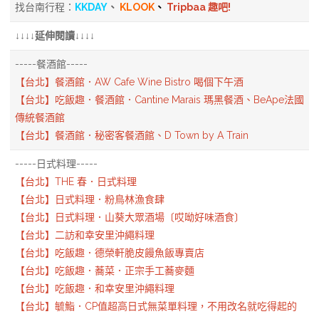
找台南行程：
KKDAY
、
KLOOK
、
Tripbaa 趣吧!
↓↓↓↓延伸閱讀↓↓↓↓
-----餐酒館-----
【台北】餐酒館．AW Cafe Wine Bistro 喝個下午酒
【台北】吃飯趣．餐酒館．Cantine Marais 瑪黑餐酒、BeApe法國
傳統餐酒館
【台北】餐酒館．秘密客餐酒館、D Town by A Train
-----日式料理-----
【台北】THE 春．日式料理
【台北】日式料理．粉鳥林漁食肆
【台北】日式料理．山葵大眾酒場〔哎呦好味酒食〕
【台北】二訪和幸安里沖繩料理
【台北】吃飯趣．德榮軒脆皮饅魚飯專賣店
【台北】吃飯趣．蕎菜．正宗手工蕎麥麵
【台北】吃飯趣．和幸安里沖繩料理
【台北】毓鮨．CP值超高日式無菜單料理，不用改名就吃得起的