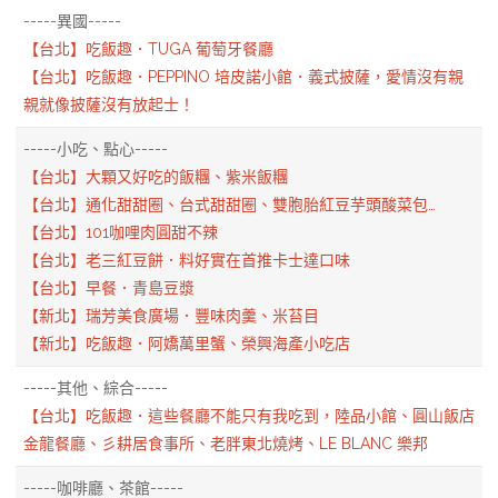
-----異國-----
【台北】吃飯趣．TUGA 葡萄牙餐廳
【台北】吃飯趣．PEPPINO 培皮諾小館．義式披薩，愛情沒有親
親就像披薩沒有放起士！
-----小吃、點心-----
【台北】大顆又好吃的飯糰、紫米飯糰
【台北】通化甜甜圈、台式甜甜圈、雙胞胎紅豆芋頭酸菜包…
【台北】101咖哩肉圓甜不辣
【台北】老三紅豆餅．料好實在首推卡士達口味
【台北】早餐．青島豆漿
【新北】瑞芳美食廣場．豐味肉羹、米苔目
【新北】吃飯趣．阿嬌萬里蟹、榮興海產小吃店
-----其他、綜合-----
【台北】吃飯趣．這些餐廳不能只有我吃到，陸品小館、圓山飯店
金龍餐廳、彡耕居食事所、老胖東北燒烤、LE BLANC 樂邦
-----咖啡廳、茶館-----