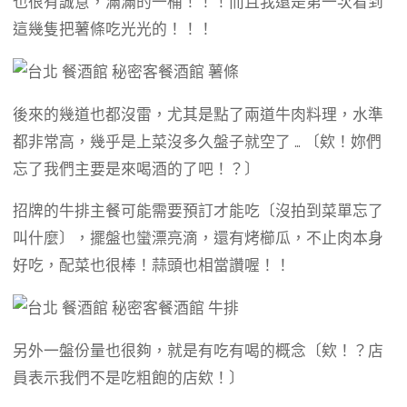
也很有誠意，滿滿的一桶！！！而且我還是第一次看到
這幾隻把薯條吃光光的！！！
後來的幾道也都沒雷，尤其是點了兩道牛肉料理，水準
都非常高，幾乎是上菜沒多久盤子就空了 … 〔欸！妳們
忘了我們主要是來喝酒的了吧！？〕
招牌的牛排主餐可能需要預訂才能吃〔沒拍到菜單忘了
叫什麼〕，擺盤也蠻漂亮滴，還有烤櫛瓜，不止肉本身
好吃，配菜也很棒！蒜頭也相當讚喔！！
另外一盤份量也很夠，就是有吃有喝的概念〔欸！？店
員表示我們不是吃粗飽的店欸！〕