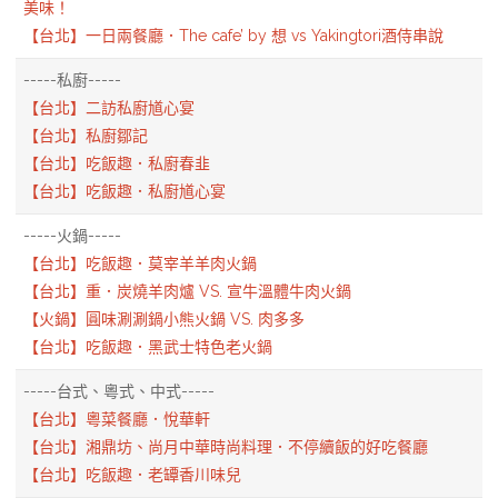
美味！
【台北】一日兩餐廳．The cafe’ by 想 vs Yakingtori酒侍串說
-----私廚-----
【台北】二訪私廚馗心宴
【台北】私廚鄒記
【台北】吃飯趣．私廚春韭
【台北】吃飯趣．私廚馗心宴
-----火鍋-----
【台北】吃飯趣．莫宰羊羊肉火鍋
【台北】重．炭燒羊肉爐 VS. 宣牛溫體牛肉火鍋
【火鍋】圓味涮涮鍋小熊火鍋 VS. 肉多多
【台北】吃飯趣．黑武士特色老火鍋
-----台式、粵式、中式-----
【台北】粵菜餐廳．悅華軒
【台北】湘鼎坊、尚月中華時尚料理．不停續飯的好吃餐廳
【台北】吃飯趣．老罈香川味兒