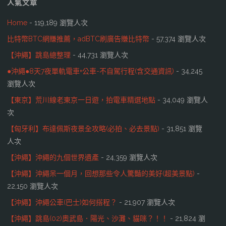
人氣文章
Home
- 119,189 瀏覽人次
比特幣BTC網賺推薦，adBTC刷廣告賺比特幣
- 57,374 瀏覽人次
【沖繩】跳島總整理
- 44,731 瀏覽人次
●沖繩●8天7夜單軌電車+公車-不自駕行程(含交通資訊)
- 34,245
瀏覽人次
【東京】荒川線老東京一日遊，拍電車精選地點
- 34,049 瀏覽人
次
【匈牙利】布達佩斯夜景全攻略(必拍、必去景點)
- 31,851 瀏覽
人次
【沖繩】沖繩的九個世界遺產
- 24,359 瀏覽人次
【沖繩】沖繩呆一個月，回想那些令人驚豔的美好(超美景點)
-
22,150 瀏覽人次
【沖繩】沖繩公車(巴士)如何搭程？
- 21,907 瀏覽人次
【沖繩】跳島(02)奧武島．陽光、沙灘、貓咪？！！
- 21,824 瀏