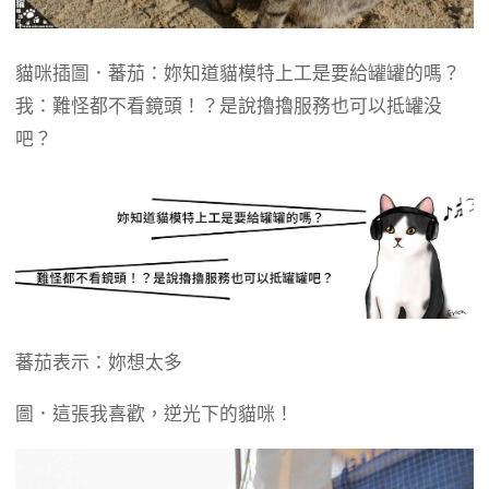
貓咪插圖．蕃茄：妳知道貓模特上工是要給罐罐的嗎？
我：難怪都不看鏡頭！？是說擼擼服務也可以抵罐没
吧？
蕃茄表示：妳想太多
圖．這張我喜歡，逆光下的貓咪！