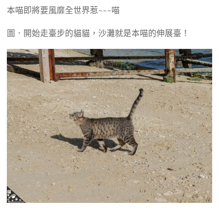
本喵即將要風靡全世界惹~~~喵
圖．開始走臺步的貓貓，沙灘就是本喵的伸展臺！