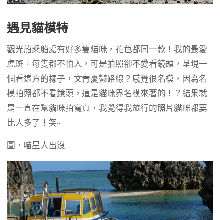
遇見貓模特
觀光船乘船處有好多隻貓咪，花色都同一款！我的最愛
虎斑，每隻都不怕人，可是拍照卻不愛看鏡頭，呈現一
個看遠方的樣子，文青憂鬱路線？感覺很名模，因為名
模拍照都不看鏡頭，這是貓咪界名模來著的！？結果就
是一直在幫貓咪拍寫真，我覺得我旅行的照片貓咪都要
比人多了！笑~
圖．喵星人出沒