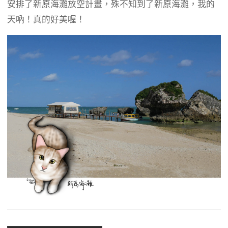
b
g
a
安排了新原海灘放空計畫，殊不知到了新原海灘，我的
o
r
d
天吶！真的好美喔！
o
a
s
k
m