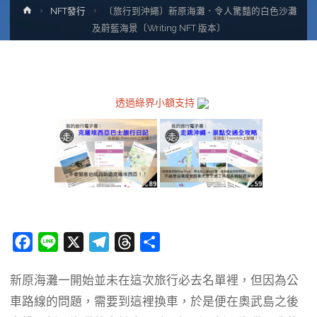
Home
NFT發行
〔旅行到沖繩〕新原海灘．令人驚豔的白色沙灘
及蔚藍海景〔Writing NFT 版本〕
透過綠界小額支持
F
L
X
T
T
分
a
i
e
h
享
新原海灘一開始並未在這次旅行必去名單裡，但因為公
c
n
l
r
車路線的問題，需要到這裡換車，於是便在奧武島之後
e
e
e
e