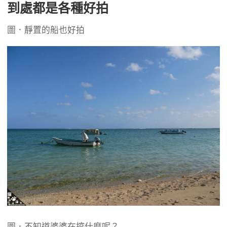
到處都是各種好拍
圖．靜置的船也好拍
圖．不知道婆婆在挖什麼呢？