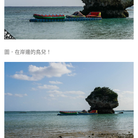
圖．在岸邊的鳥兒！