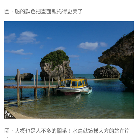
圖．船的顏色把畫面襯托得更美了
圖．大概也是人不多的關系！水鳥就這樣大方的站在岸