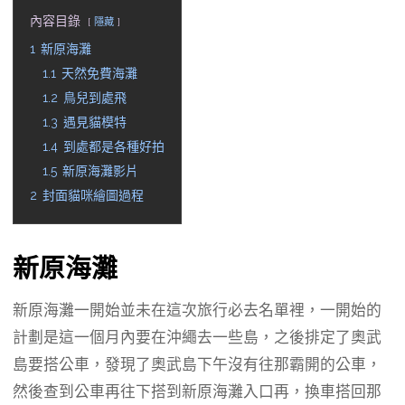
內容目錄
隱藏
1
新原海灘
1.1
天然免費海灘
1.2
鳥兒到處飛
1.3
遇見貓模特
1.4
到處都是各種好拍
1.5
新原海灘影片
2
封面貓咪繪圖過程
新原海灘
新原海灘一開始並未在這次旅行必去名單裡，一開始的
計劃是這一個月內要在沖繩去一些島，之後排定了奧武
島要搭公車，發現了奧武島下午沒有往那霸開的公車，
然後查到公車再往下搭到新原海灘入口再，換車搭回那