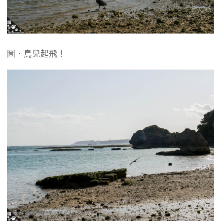
圖．鳥兒起飛！