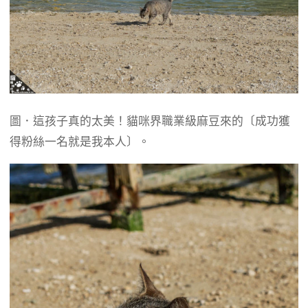
圖．這孩子真的太美！貓咪界職業級麻豆來的〔成功獲
得粉絲一名就是我本人〕。