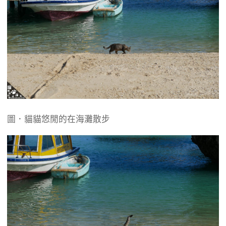
圖．貓貓悠閒的在海灘散步