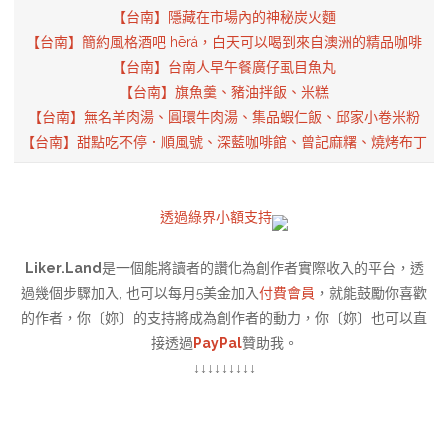
【台南】隱藏在市場內的神秘炭火麵
【台南】簡約風格酒吧 hērá，白天可以喝到來自澳洲的精品咖啡
【台南】台南人早午餐廣仔虱目魚丸
【台南】旗魚羹、豬油拌飯、米糕
【台南】無名羊肉湯、圓環牛肉湯、集品蝦仁飯、邱家小卷米粉
【台南】甜點吃不停．順風號、深藍咖啡館、曾記麻糬、燒烤布丁
透過綠界小額支持
Liker.Land
是一個能將讀者的讚化為創作者實際收入的平台，透
過幾個步驟加入, 也可以每月5美金加入
付費會員
，就能鼓勵你喜歡
的作者，你〔妳〕的支持將成為創作者的動力，你〔妳〕也可以直
接透過
PayPal
贊助我。
↓↓↓↓↓↓↓↓↓