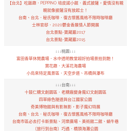
【台北】吃飯趣．PEPPINO 培皮諾小館．義式披薩，愛情沒有親
親就像披薩沒有放起士！
台南、台北．秘氏咖啡．復古懷舊風格不限時咖啡廳
士林官邸．2020鬱金香展情人節開展
台北景點-寶藏巖2017
台北景點-寶藏巖2015
↓↓↓桃園↓↓↓
富田香草休閒農場．水中透明教堂超好拍場景拍到飽！
賞花趣．大溪花海農場
小烏來特定風景區．天空步道、吊橋與瀑布
↓↓↓台南↓↓↓
十鼓仁糖文創園區．老糖廠變身魔幻文創園區
四草綠色隧道與台江國家公園
奇美博物館與有影無影，影子魔幻特展
台南、台北．秘氏咖啡．復古懷舊風格不限時咖啡廳
台南市區必去打卡新景點、河樂廣場、美術館二館、蝸牛巷
〔旅行到台南〕巧遇．橋頭海灘公園