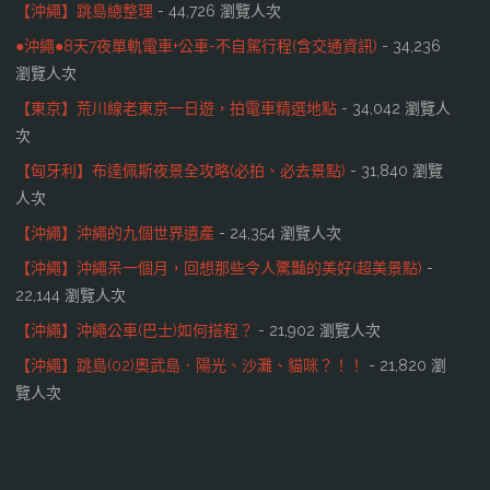
【沖繩】跳島總整理
- 44,726 瀏覽人次
●沖繩●8天7夜單軌電車+公車-不自駕行程(含交通資訊)
- 34,236
瀏覽人次
【東京】荒川線老東京一日遊，拍電車精選地點
- 34,042 瀏覽人
次
【匈牙利】布達佩斯夜景全攻略(必拍、必去景點)
- 31,840 瀏覽
人次
【沖繩】沖繩的九個世界遺產
- 24,354 瀏覽人次
【沖繩】沖繩呆一個月，回想那些令人驚豔的美好(超美景點)
-
22,144 瀏覽人次
【沖繩】沖繩公車(巴士)如何搭程？
- 21,902 瀏覽人次
【沖繩】跳島(02)奧武島．陽光、沙灘、貓咪？！！
- 21,820 瀏
覽人次