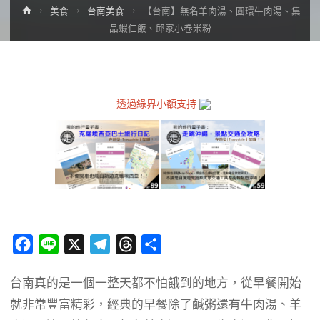
Home
美食
台南美食
【台南】無名羊肉湯、圓環牛肉湯、集
品蝦仁飯、邱家小卷米粉
透過綠界小額支持
F
L
X
T
T
分
a
i
e
h
享
台南真的是一個一整天都不怕餓到的地方，從早餐開始
c
n
l
r
就非常豐富精彩，經典的早餐除了鹹粥還有牛肉湯、羊
e
e
e
e