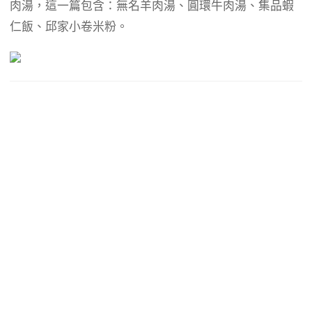
b
g
a
肉湯，這一篇包含：無名羊肉湯、圓環牛肉湯、集品蝦
o
r
d
仁飯、邱家小卷米粉。
o
a
s
k
m