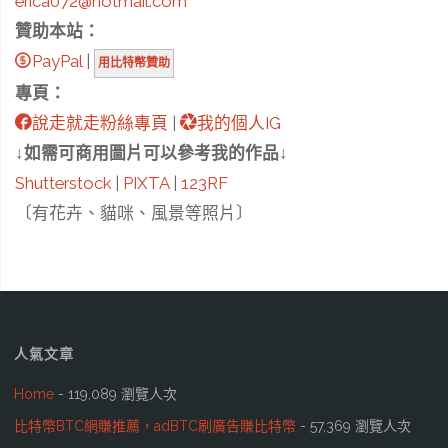
erica072@hotmail.com
贊助本站：
PayPal
|
用比特幣贊助
專頁：
說走就走粉絲專頁
|
我的個人IG
↓如需可商用圖片可以參考我的作品↓
Shutterstock
|
PIXTA
|
123RF
〔有花卉、貓咪、風景等照片〕
人氣文章
Home
- 119,089 瀏覽人次
比特幣BTC網賺推薦，adBTC刷廣告賺比特幣
- 57,369 瀏覽人次