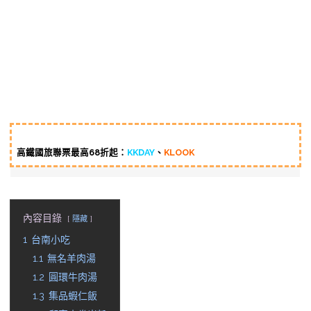
高鐵國旅聯票最高68折起：
KKDAY
、
KLOOK
內容目錄
隱藏
1
台南小吃
1.1
無名羊肉湯
1.2
圓環牛肉湯
1.3
集品蝦仁飯