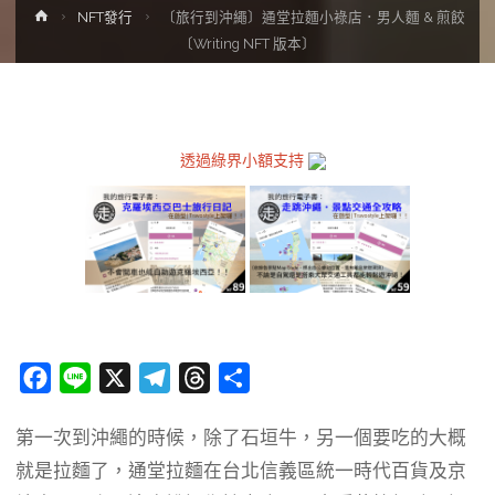
Home
NFT發行
〔旅行到沖繩〕通堂拉麵小祿店．男人麵 & 煎餃
〔Writing NFT 版本〕
透過綠界小額支持
F
L
X
T
T
分
a
i
e
h
享
第一次到沖繩的時候，除了石垣牛，另一個要吃的大概
c
n
l
r
就是拉麵了，通堂拉麵在台北信義區統一時代百貨及京
e
e
e
e