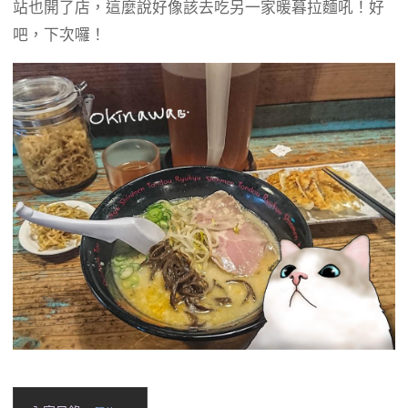
b
g
a
站也開了店，這麼說好像該去吃另一家暖暮拉麵吼！好
o
r
d
吧，下次囉！
o
a
s
k
m