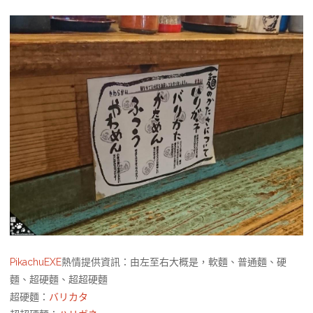
PikachuEXE
熱情提供資訊：由左至右大概是，軟麵、普通麵、硬
麵、超硬麵、超超硬麵
超硬麵：
バリカタ