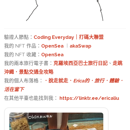
驗證人節點：
Coding Everyday｜打碼大聯盟
我的 NFT 作品：
OpenSea
︱
akaSwap
我的 NFT 收藏：
OpenSea
我的兩本旅行電子書：
克羅埃西亞巴士旅行日記
、
走跳
沖繩．景點交通全攻略
我的個人布落格：
．說走就走．
Erica的．旅行．體驗．
活在當下
在其他平臺也能找到我：
https://linktr.ee/ericaliu