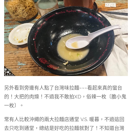
另外看到旁邊有人點了台灣味拉麵~~~看起來真的蠻台
的！大把的肉燥！不過我不敢拍XD，俗辣一枚〔膽小鬼
一枚〕。
常有人比較沖繩的兩大拉麵店通堂 V.S. 暖暮，不過這回
去只吃到通堂，總結是好吃的拉麵就對了！不知道台灣