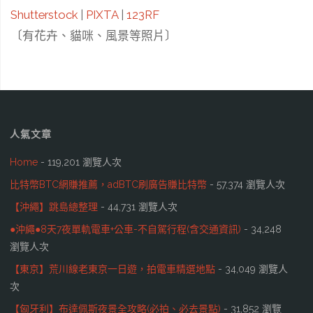
Shutterstock
|
PIXTA
|
123RF
〔有花卉、貓咪、風景等照片〕
人氣文章
Home
- 119,201 瀏覽人次
比特幣BTC網賺推薦，adBTC刷廣告賺比特幣
- 57,374 瀏覽人次
【沖繩】跳島總整理
- 44,731 瀏覽人次
●沖繩●8天7夜單軌電車+公車-不自駕行程(含交通資訊)
- 34,248
瀏覽人次
【東京】荒川線老東京一日遊，拍電車精選地點
- 34,049 瀏覽人
次
【匈牙利】布達佩斯夜景全攻略(必拍、必去景點)
- 31,852 瀏覽