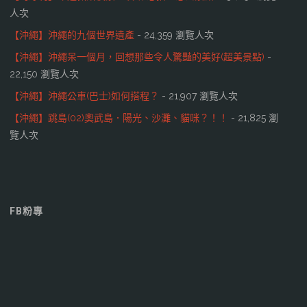
人次
【沖繩】沖繩的九個世界遺產
- 24,359 瀏覽人次
【沖繩】沖繩呆一個月，回想那些令人驚豔的美好(超美景點)
-
22,150 瀏覽人次
【沖繩】沖繩公車(巴士)如何搭程？
- 21,907 瀏覽人次
【沖繩】跳島(02)奧武島．陽光、沙灘、貓咪？！！
- 21,825 瀏
覽人次
FB粉專