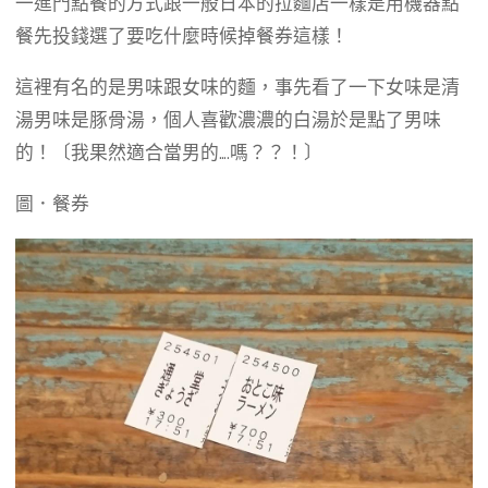
一進門點餐的方式跟一般日本的拉麵店一樣是用機器點
餐先投錢選了要吃什麼時候掉餐券這樣！
這裡有名的是男味跟女味的麵，事先看了一下女味是清
湯男味是豚骨湯，個人喜歡濃濃的白湯於是點了男味
的！〔我果然適合當男的….嗎？？！〕
圖．餐券