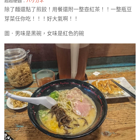
超超硬麵：
ハリガネ
除了麵還點了煎餃！用餐還附一整壺紅茶！！一整瓶豆
芽菜任你吃！！！好大氣啊！！
圖．男味是黑碗，女味是紅色的碗