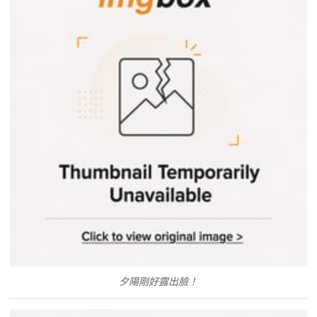
夕陽剛好露出臉！