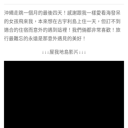
沖繩走跳一個月的最後四天！感謝跟我一樣愛看海發呆
的女孩飛來我，本來想在古宇利島上住一天，但訂不到
適合的住宿而意外的遇到這裡！我們倆都非常喜歡！旅
行最難忘的永遠是那意外遇見的美好！
↓↓↓屋我地島影片↓↓↓