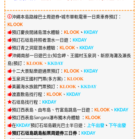
沖繩本島路線巴士周遊券+城市單軌電車一日乘車券預訂：
KLOOK
預訂慶良間諸島潛水體驗：
KLOOK
、
KKDAY
預訂石垣島持照者潛水一日遊：
KKDAY
預訂青之洞窟潛水體驗：
KLOOK
、
KKDAY
沖繩南部一日遊巴士(知念岬、王國村玉泉洞、新原海灘及瀨長
島)預訂：
KLOOK
、
KKDAY
十二大景點樂遊通票預訂：
KLOOK
、
KKDAY
玉泉洞王國村門票(多方案)：
KLOOK
美麗海水族館門票預訂：
KLOOK
、
KKDAY
渡嘉敷島找行程：
KLOOK
、
KKDAY
石垣島找行程：
KKDAY
預訂西表島、由布島、竹富島跳島一日遊：
KLOOK
、
KKDAY
預訂西表島Sangara瀑布獨木舟體驗 ：
KLOOK
在
KKDAY
預訂石垣島觀光巴士半日遊：
上午出發
、
下午出發
預訂石垣島跳島船票周遊券三日券：
KKDAY