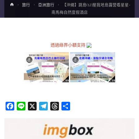
Home
旅行
亞洲旅行
【沖繩】跳島(12)屋我地島露營看星星-
南馬梅自然度假酒店
透過綠界小額支持
F
L
X
T
T
分
a
i
e
h
享
c
n
l
r
e
e
e
e