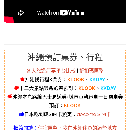
沖繩預訂票券、行程
各大旅遊訂票平台比較
|
折扣碼匯整
沖繩找行程&票券：
KLOOK
、
KKDAY
、
十二大景點樂遊通票預訂：
KLOOK
、
KKDAY
沖繩本島路線巴士周遊券+城市單軌電車一日乘車券
預訂：
KLOOK
日本吃到飽SIM卡預定：
docomo SIM卡
推薦閱讀：
住宿匯整．我在沖繩住過的這些地方