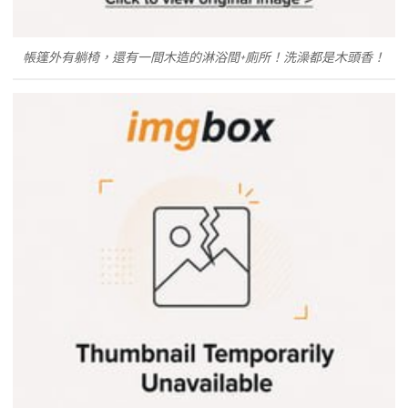
帳篷外有躺椅，還有一間木造的淋浴間+廁所！洗澡都是木頭香！