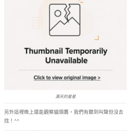
滿天的星星
另外這裡晚上還能觀察貓頭鷹，我們有聽到叫聲但沒去
找！^^