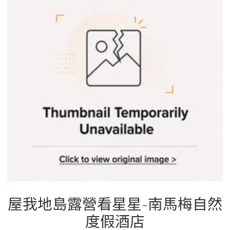
b
g
a
o
r
d
o
a
s
k
m
屋我地島露營看星星-南馬梅自然
度假酒店