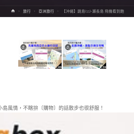
Home
旅行
亞洲旅行
【沖繩】跳島(11)-瀨長島 飛機看到飽
調，很有小島風情，不瞎拚〔購物〕的話散步也很舒服！