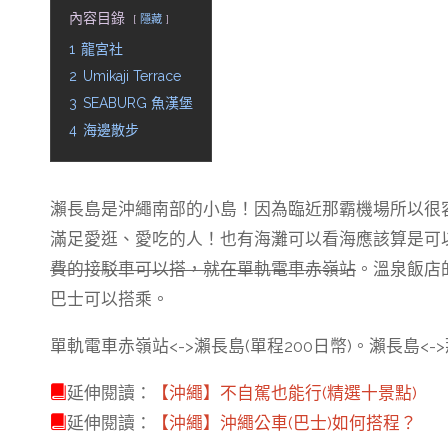
內容目錄
隱藏
1
龍宮社
2
Umikaji Terrace
3
SEABURG 魚漢堡
4
海邊散步
瀨長島是沖繩南部的小島！因為臨近那霸機場所以很容易看到
滿足愛逛、愛吃的人！也有海灘可以看海應該算是可
費的接駁車可以搭，就在單軌電車赤嶺站
。溫泉飯店
巴士可以搭乘。
單軌電車赤嶺站<->瀨長島(單程200日幣)。瀨長島<->
延伸閱讀：
【沖繩】不自駕也能行(精選十景點)
延伸閱讀：
【沖繩】沖繩公車(巴士)如何搭程？