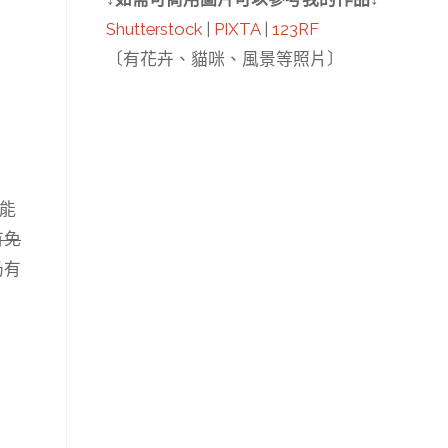
Shutterstock
|
PIXTA
|
123RF
〔有花卉、貓咪、風景等照片〕
也能
有免
仍有