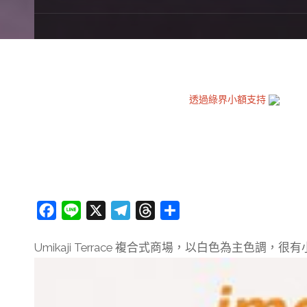
透過綠界小額支持
F
L
X
T
T
分
a
i
e
h
享
Umikaji Terrace 複合式商場，以白色為主色
c
n
l
r
e
e
e
e
b
g
a
o
r
d