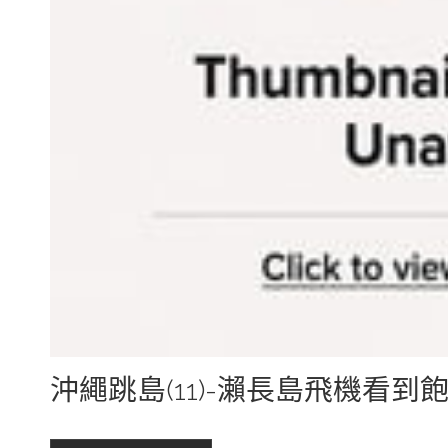
沖繩跳島(11)-瀨長島飛機看到