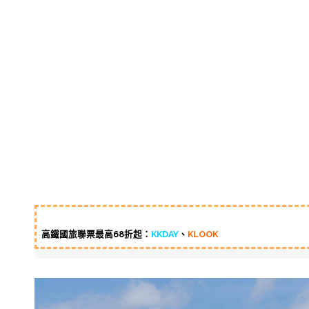
高鐵國旅聯票最高68折起：
KKDAY
、
KLOOK