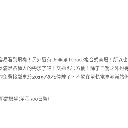
飛機！另外還有Umikaji Terrace複合式商場！所以
以滿足各種人的需求了吧！交通也很方便！除了自駕之外
也
的免費接駁車於
2019/8/1
停駛了，不過在單軌電車赤嶺站
那霸機場(單程300日幣)