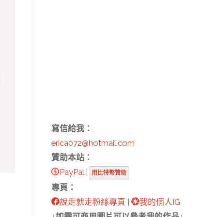
寫信給我：
erica072@hotmail.com
贊助本站：
PayPal
|
用比特幣贊助
專頁：
說走就走粉絲專頁
|
我的個人IG
↓如需可商用圖片可以參考我的作品↓