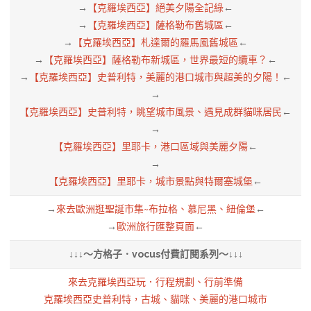
→
【克羅埃西亞】絕美夕陽全記綠
←
→
【克羅埃西亞】薩格勒布舊城區
←
→
【克羅埃西亞】札達爾的羅馬風舊城區
←
→
【克羅埃西亞】薩格勒布新城區，世界最短的纜車？
←
→
【克羅埃西亞】史普利特，美麗的港口城市與超美的夕陽！
←
→
【克羅埃西亞】史普利特，眺望城市風景、遇見成群貓咪居民
←
→
【克羅埃西亞】里耶卡，港口區域與美麗夕陽
←
→
【克羅埃西亞】里耶卡，城市景點與特爾塞城堡
←
→
來去歐洲逛聖誕市集~布拉格、慕尼黑、紐倫堡
←
→
歐洲旅行匯整頁面
←
↓↓↓～方格子．vocus付費訂閱系列～↓↓↓
來去克羅埃西亞玩．行程規劃、行前準備
克羅埃西亞史普利特，古城、貓咪、美麗的港口城市