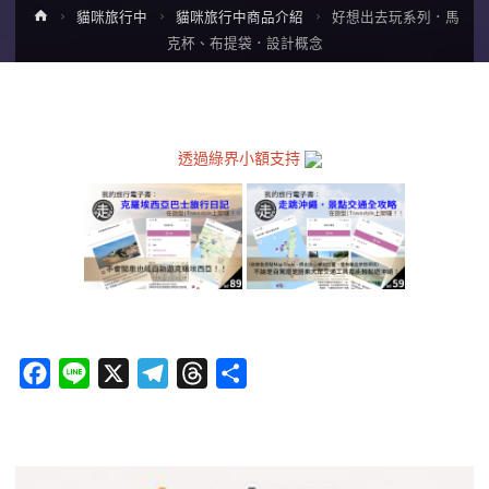
Home
貓咪旅行中
貓咪旅行中商品介紹
好想出去玩系列．馬
克杯、布提袋．設計概念
透過綠界小額支持
F
L
X
T
T
分
a
i
e
h
享
c
n
l
r
e
e
e
e