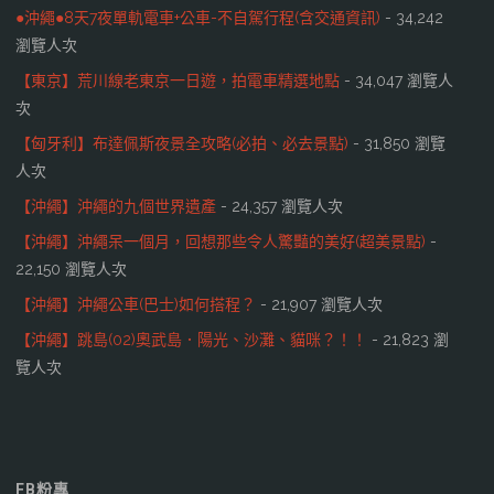
●沖繩●8天7夜單軌電車+公車-不自駕行程(含交通資訊)
- 34,242
瀏覽人次
【東京】荒川線老東京一日遊，拍電車精選地點
- 34,047 瀏覽人
次
【匈牙利】布達佩斯夜景全攻略(必拍、必去景點)
- 31,850 瀏覽
人次
【沖繩】沖繩的九個世界遺產
- 24,357 瀏覽人次
【沖繩】沖繩呆一個月，回想那些令人驚豔的美好(超美景點)
-
22,150 瀏覽人次
【沖繩】沖繩公車(巴士)如何搭程？
- 21,907 瀏覽人次
【沖繩】跳島(02)奧武島．陽光、沙灘、貓咪？！！
- 21,823 瀏
覽人次
FB粉專