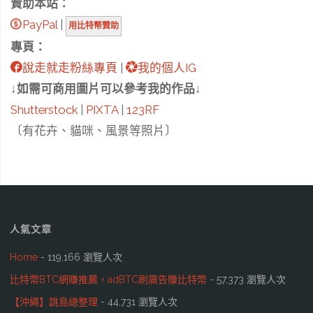
贊助本站：
PayPal
|
用比特幣贊助
專頁：
說走就走粉絲專頁
|
我的個人IG
↓如需可商用圖片可以參考我的作品↓
Shutterstock
|
PIXTA
|
123RF
〔有花卉、貓咪、風景等照片〕
人氣文章
Home
- 119,166 瀏覽人次
比特幣BTC網賺推薦，adBTC刷廣告賺比特幣
- 57,373 瀏覽人次
【沖繩】跳島總整理
- 44,731 瀏覽人次