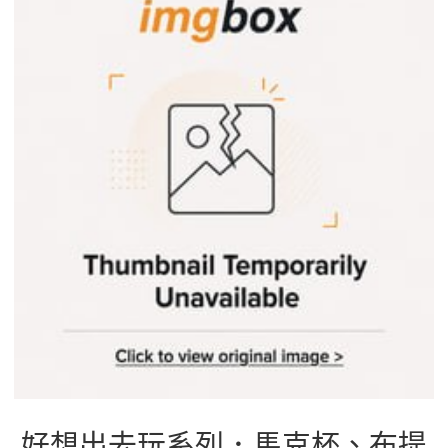
b
g
a
o
r
d
o
a
s
k
m
好想出去玩系列．馬克杯、布提