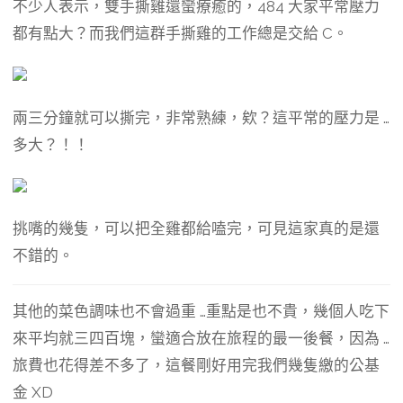
不少人表示，雙手撕雞還蠻療癒的，484 大家平常壓力
都有點大？而我們這群手撕雞的工作總是交給 C。
兩三分鐘就可以撕完，非常熟練，欸？這平常的壓力是 …
多大？！！
挑嘴的幾隻，可以把全雞都給嗑完，可見這家真的是還
不錯的。
其他的菜色調味也不會過重 …重點是也不貴，幾個人吃下
來平均就三四百塊，蠻適合放在旅程的最一後餐，因為 …
旅費也花得差不多了，這餐剛好用完我們幾隻繳的公基
金 XD