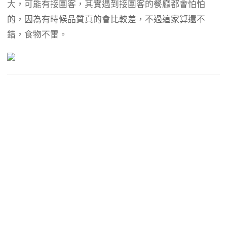
b
g
a
大，可能有接團客，其實遇到接團客的餐廳都會怕怕
o
r
d
的，因為有時候品質真的會比較差，不過這家算還不
o
a
s
錯，食物不雷。
k
m