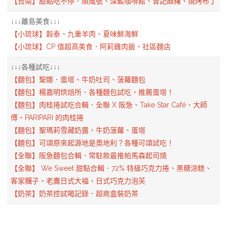
【台南】甜點吃不停．順風號、深藍咖啡館、曾記麻糬、燒烤布丁
↓↓↓離島美食↓↓↓
【小琉球】穀泰、九重羊肉、夏味鮮海鮮
【小琉球】CP 值超高美食．阿莉雞肉飯、社區麵店
↓↓↓各種試吃↓↓↓
【麵包】聖娜．蛋塔、牛奶吐司、菠蘿麵包
【麵包】楊嘉明烘焙所．各種麵包試吃，推薦蛋塔！
【麵包】肉桂捲試吃合輯．全聯 X 阪急、Take Star Café、大師
傅、PARIPARI 的肉桂捲
【麵包】聖瑪莉雪藏奶露、牛奶菠蘿、蛋塔
【麵包】可頌原來起源地是奧地利？各種可頌試吃！
【全聯】阪急麵包合輯．常駐款最推帕馬森起司燒
【全聯】 We Sweet 甜點合輯．72% 特級巧克力捲、黑糖涼糕、
客家糰子、老鷹日式大福、日式巧克力泡芙
【奶茶】奶茶控試喝記錄．超商盒裝奶茶