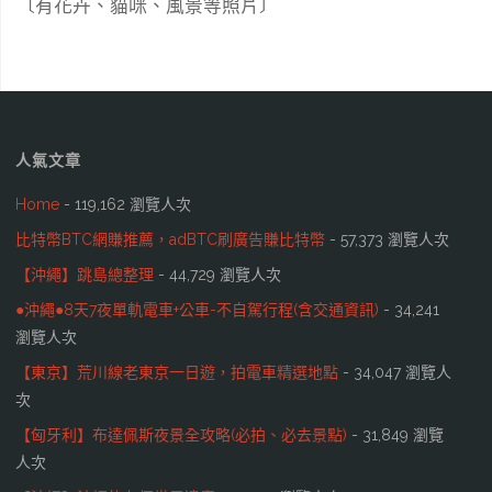
〔有花卉、貓咪、風景等照片〕
人氣文章
Home
- 119,162 瀏覽人次
比特幣BTC網賺推薦，adBTC刷廣告賺比特幣
- 57,373 瀏覽人次
【沖繩】跳島總整理
- 44,729 瀏覽人次
●沖繩●8天7夜單軌電車+公車-不自駕行程(含交通資訊)
- 34,241
瀏覽人次
【東京】荒川線老東京一日遊，拍電車精選地點
- 34,047 瀏覽人
次
【匈牙利】布達佩斯夜景全攻略(必拍、必去景點)
- 31,849 瀏覽
人次