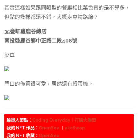
其實這樣如果跟同類型的餐廳相比菜色真的是不算多，
但點的幾樣都還不錯，大概走專精路線？
35甕缸雞鹿谷總店
南投縣鹿谷鄉中正路二段408號
菜單
門口的佈置很可愛，居然還有轉蛋機。
驗證人節點：
Coding Everyday｜打碼大聯盟
我的 NFT 作品：
OpenSea
︱
akaSwap
我的 NFT 收藏：
OpenSea