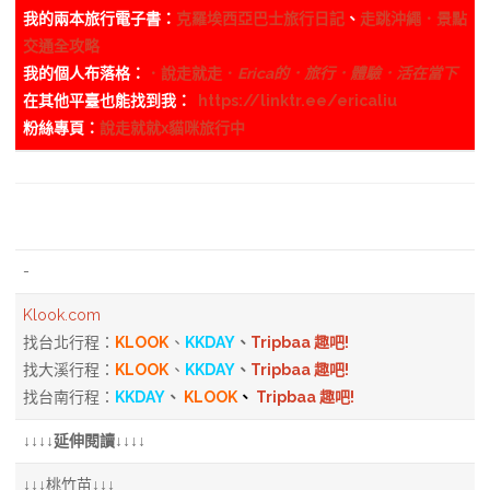
我的兩本旅行電子書：
克羅埃西亞巴士旅行日記
、
走跳沖繩．景點
交通全攻略
我的個人布落格：
．說走就走．
Erica的．旅行．體驗．活在當下
在其他平臺也能找到我：
https://linktr.ee/ericaliu
粉絲專頁：
說走就就x貓咪旅行中
-
Klook.com
找台北行程：
KLOOK
、
KKDAY
、
Tripbaa 趣吧!
找大溪行程：
KLOOK
、
KKDAY
、
Tripbaa 趣吧!
找台南行程：
KKDAY
、
KLOOK
、
Tripbaa 趣吧!
↓↓↓↓延伸閱讀↓↓↓↓
↓↓↓桃竹苗↓↓↓