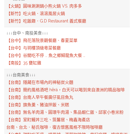
【火鍋】圓味涮涮鍋小熊火鍋 VS. 肉多多
【新竹】吃火鍋．滾滾風居火鍋
【新竹】吃飯趣．G.D Restaurant 義式餐廳
↓↓↓台中、南投美食↓↓↓
【台中】飛花落院景觀餐廳．春夏菜單
【台中】与玥樓頂級粵菜餐廳
【台中】谷關吃不停 … 魚之鄉鱘龍魚大餐 …
【南投】35 甕缸雞
↓↓↓台南美食↓↓↓
【台南】隱藏在市場內的神秘炭火麵
【台南】簡約風格酒吧 hērá，白天可以喝到來自澳洲的精品咖啡
【台南】台南人早午餐廣仔虱目魚丸
【台南】旗魚羹、豬油拌飯、米糕
【台南】無名羊肉湯、圓環牛肉湯、集品蝦仁飯、邱家小卷米粉
【台南】室町鰻丼三吃、筑馨居、梅鑫海產店
台南、台北．秘氏咖啡．復古懷舊風格不限時咖啡廳