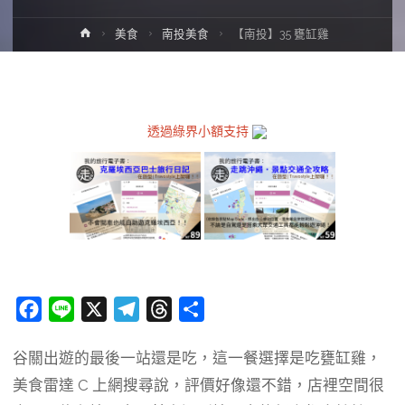
Home
美食
南投美食
【南投】35 甕缸雞
透過綠界小額支持
F
L
X
T
T
分
a
i
e
h
享
谷關出遊的最後一站還是吃，這一餐選擇是吃甕缸雞，
c
n
l
r
美食雷達 C 上網搜尋說，評價好像還不錯，店裡空間很
e
e
e
e