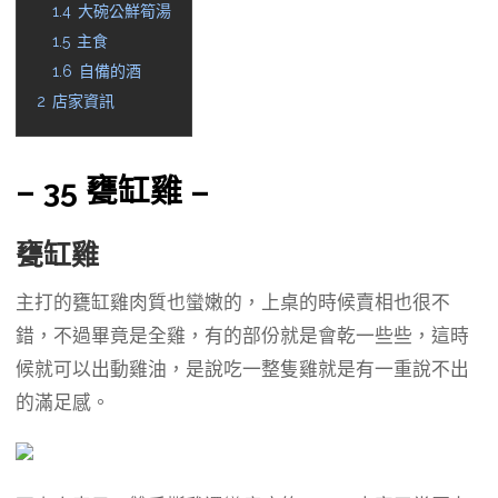
1.4
大碗公鮮筍湯
1.5
主食
1.6
自備的酒
2
店家資訊
– 35 甕缸雞 –
甕缸雞
主打的甕缸雞肉質也蠻嫩的，上桌的時候賣相也很不
錯，不過畢竟是全雞，有的部份就是會乾一些些，這時
候就可以出動雞油，是說吃一整隻雞就是有一重說不出
的滿足感。