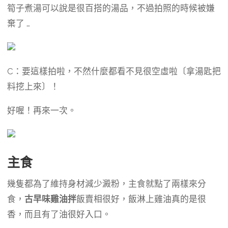
筍子煮湯可以說是很百搭的湯品，不過拍照的時候被嫌
棄了 …
C：要這樣拍啦，不然什麼都看不見很空虛啦〔拿湯匙把
料挖上來〕！
好喔！再來一次。
主食
幾隻都為了維持身材減少澱粉，主食就點了兩樣來分
食，
古早味雞油拌
飯賣相很好，飯淋上雞油真的是很
香，而且有了油很好入口。