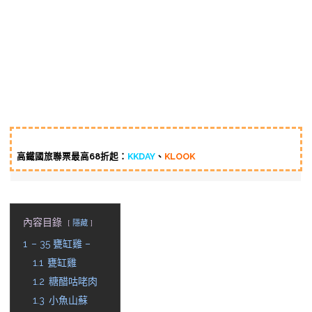
高鐵國旅聯票最高68折起：
KKDAY
、
KLOOK
內容目錄
隱藏
1
– 35 甕缸雞 –
1.1
甕缸雞
1.2
糖醋咕咾肉
1.3
小魚山蘇