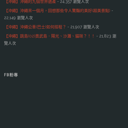
【沖繩】沖繩的九個世界遺產
- 24,357 瀏覽人次
【沖繩】沖繩呆一個月，回想那些令人驚豔的美好(超美景點)
-
22,149 瀏覽人次
【沖繩】沖繩公車(巴士)如何搭程？
- 21,907 瀏覽人次
【沖繩】跳島(02)奧武島．陽光、沙灘、貓咪？！！
- 21,823 瀏
覽人次
FB粉專