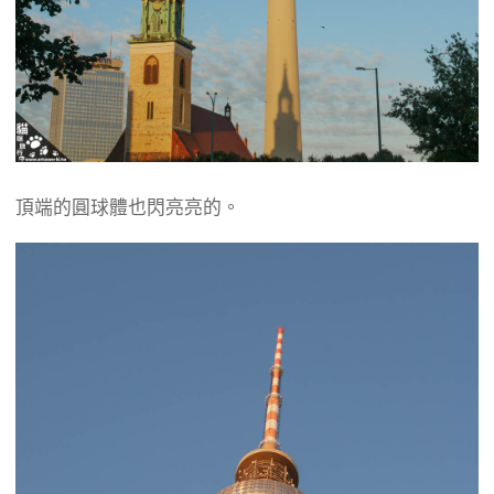
頂端的圓球體也閃亮亮的。