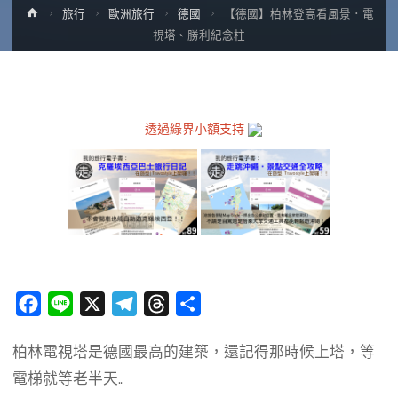
Home
旅行
歐洲旅行
德國
【德國】柏林登高看風景．電
視塔、勝利紀念柱
透過綠界小額支持
F
L
X
T
T
分
a
i
e
h
享
柏林電視塔是德國最高的建築，還記得那時候上塔，等
c
n
l
r
電梯就等老半天…
e
e
e
e