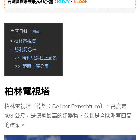
高鐵國旅聯票最高68折起：
KKDAY
、
KLOOK
內容目錄
隱藏
1
柏林電視塔
2
勝利紀念柱
2.1
勝利紀念柱上風景
2.2
蒂爾加藤公園
柏林電視塔
柏林電視塔〔德語：Berliner Fernsehturm〕，高度是
368 公尺，是德國最高的建築物，並且是全歐洲第四高
的建築。