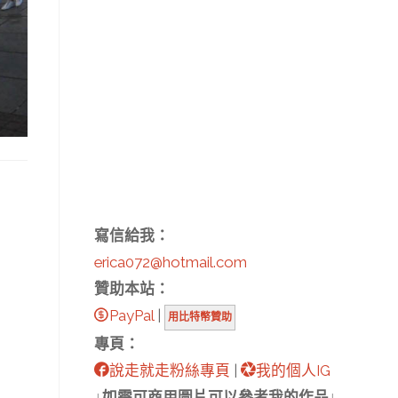
寫信給我：
erica072@hotmail.com
贊助本站：
PayPal
|
用比特幣贊助
專頁：
說走就走粉絲專頁
|
我的個人IG
↓如需可商用圖片可以參考我的作品↓