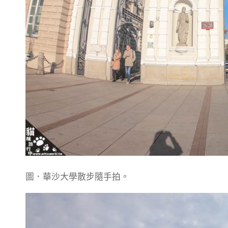
圖．華沙大學散步隨手拍。