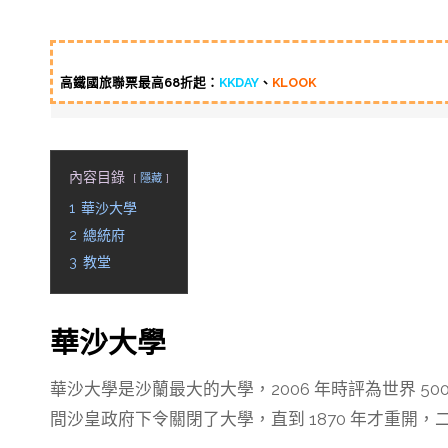
高鐵國旅聯票最高68折起：
KKDAY
、
KLOOK
內容目錄
隱藏
1
華沙大學
2
總統府
3
教堂
華沙大學
華沙大學是沙蘭最大的大學，2006 年時評為世界 500 強
間沙皇政府下令關閉了大學，直到 1870 年才重開，二