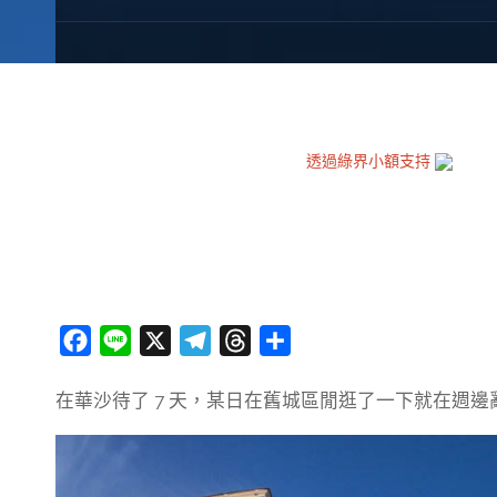
透過綠界小額支持
F
L
X
T
T
分
a
i
e
h
享
在華沙待了 7 天，某日在舊城區閒逛了一下就在週
c
n
l
r
e
e
e
e
b
g
a
o
r
d