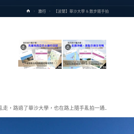
Home
旅行
【波蘭】華沙大學 & 散步隨手拍
邊亂走，路過了華沙大學，也在路上隨手亂拍一通…