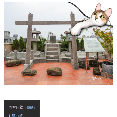
b
g
a
o
r
d
o
a
s
k
m
內容目錄
隱藏
1
林百貨