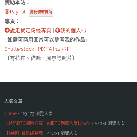
贊助本站：
PayPal
|
用比特幣贊助
專頁：
說走就走粉絲專頁
|
我的個人IG
↓如需可商用圖片可以參考我的作品↓
Shutterstock
|
PIXTA
|
123RF
〔有花卉、貓咪、風景等照片〕
人氣文章
Home
- 119,173 瀏覽人次
比特幣BTC網賺推薦，adBTC刷廣告賺比特幣
- 57,374 瀏覽人次
【沖繩】跳島總整理
- 44,731 瀏覽人次