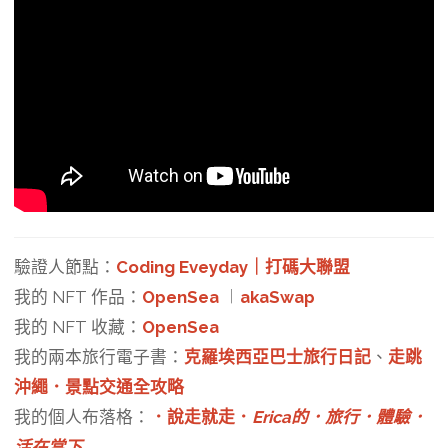
驗證人節點：
Coding Eveyday｜打碼大聯盟
我的 NFT 作品：
OpenSea
︱
akaSwap
我的 NFT 收藏：
OpenSea
我的兩本旅行電子書：
克羅埃西亞巴士旅行日記
、
走跳
沖繩．景點交通全攻略
我的個人布落格：
．說走就走．
Erica的．旅行．體驗．
活在當下