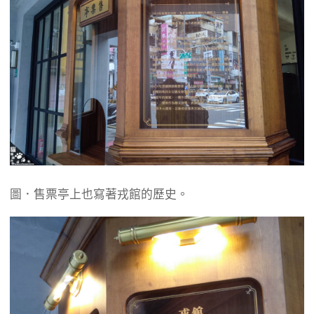
圖．售票亭上也寫著戎館的歷史。