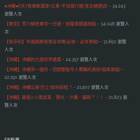
●沖繩●8天7夜單軌電車+公車-不自駕行程(含交通資訊)
- 34,243
瀏覽人次
【東京】荒川線老東京一日遊，拍電車精選地點
- 34,048 瀏覽人
次
【匈牙利】布達佩斯夜景全攻略(必拍、必去景點)
- 31,850 瀏覽
人次
【沖繩】沖繩的九個世界遺產
- 24,357 瀏覽人次
【沖繩】沖繩呆一個月，回想那些令人驚豔的美好(超美景點)
-
22,150 瀏覽人次
【沖繩】沖繩公車(巴士)如何搭程？
- 21,907 瀏覽人次
【沖繩】跳島(02)奧武島．陽光、沙灘、貓咪？！！
- 21,823 瀏
覽人次
FB粉專