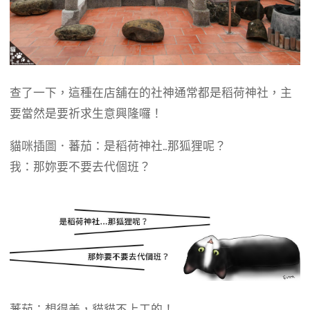
查了一下，這種在店舖在的社神通常都是稻荷神社，主
要當然是要祈求生意興隆囉！
貓咪插圖．蕃茄：是稻荷神社…那狐狸呢？
我：那妳要不要去代個班？
蕃茄：想得美，貓貓不上工的！