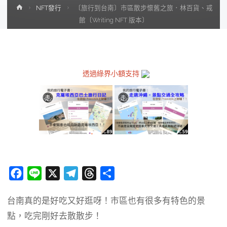
Home
NFT發行
〔旅行到台南〕市區散步懷舊之旅．林百貨、戒
館〔Writing NFT 版本〕
透過綠界小額支持
F
L
X
T
T
分
a
i
e
h
享
台南真的是好吃又好逛呀！市區也有很多有特色的景
c
n
l
r
點，吃完剛好去散散步！
e
e
e
e