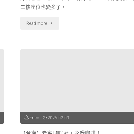
源
二樓座位也變多了。
羊
"【台
Read more
肉
南】
海
人
產"
氣
名
店．
山
記
Erica
2025-02-03
魚
【台南】老宅咖啡廳，永發咖啡！