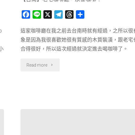
仔
F
L
X
T
T
分
店
a
i
e
h
享
復
0
這家咖啡廳在我之前去台南時就有經過，之所以很
c
n
l
r
象是因為我很喜歡她很有質感的木質裝潢，跟老宅
e
e
e
e
活
b
g
a
小
合得很好，所以這次經過就決定進去喝咖啡了。
了！"
o
r
d
o
a
s
"【台
Read more
k
m
南】
老
宅
咖
啡