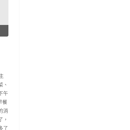
主
菜、
下午
早餐
的消
了，
多了