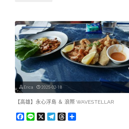
南】
頂
級
日
式
燒
肉，
Erica
2025-02-18
箱
【高雄】永心浮島 ＆ 浪際 WAVESTELLAR
舟
F
L
X
T
T
分
燒
a
i
e
h
享
肉"