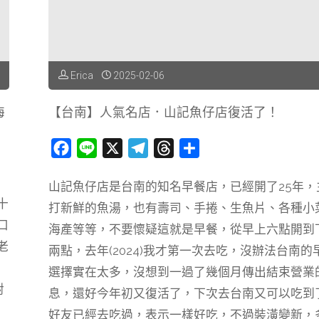
的
人
Erica
2025-02-06
氣
海
【台南】人氣名店．山記魚仔店復活了！
羊
F
L
X
T
T
分
肉
a
i
e
h
享
爐
山記魚仔店是台南的知名早餐店，已經開了25年，
c
n
l
r
十
打新鮮的魚湯，也有壽司、手捲、生魚片、各種小
e
e
e
e
海
口
b
g
a
海產等等，不要懷疑這就是早餐，從早上六點開到
產
老
o
r
d
兩點，去年(2024)我才第一次去吃，沒辦法台南的
o
a
s
店，
選擇實在太多，沒想到一過了幾個月傳出結束營業
k
m
對
息，還好今年初又復活了，下次去台南又可以吃到
水
好友已經去吃過，表示一樣好吃，不過裝潢變新，