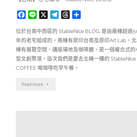
必
F
L
X
T
T
分
吃
a
i
e
h
享
超
位於台南中西區的 StableNice BLDG. 是由兩棟超過5
c
n
l
r
年的老宅組成的，南棟有原印台南及原印Art Lab，北
e
e
e
e
澎
b
g
a
棟有展覽空間、講座場地及咖啡廳，是一個複合式的
湃
o
r
d
型文創聚落，這次我們是要去北棟一樓的 StableNice
o
a
s
COFFEE 喝咖啡吃早午餐。
海
k
m
鮮
"【台
Read more
丼
南】
飯"
老
宅
咖