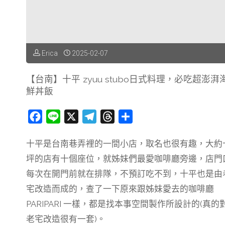
＆
浪
際
Erica
2025-02-07
WAVESTELLAR"
【台南】十平 zyuu stubo日式料理，必吃超澎湃
鮮丼飯
F
L
X
T
T
分
a
i
e
h
享
十平是台南巷弄裡的一間小店，取名也很有趣，大約
c
n
l
r
坪的店有十個座位，就姊妹們最愛咖啡廳旁邊，店門
e
e
e
e
b
g
a
每次在開門前就在排隊，不預訂吃不到，十平也是由
o
r
d
宅改造而成的，查了一下原來跟姊妹愛去的咖啡廳
o
a
s
PARIPARI 一樣，都是找本事空間製作所設計的(真的
k
m
老宅改造很有一套)。