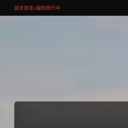
說走就走x貓咪旅行中