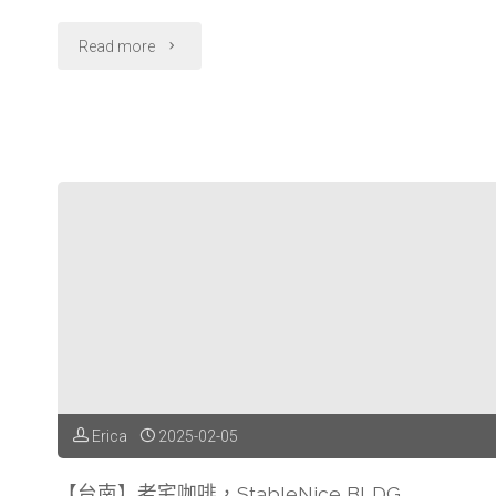
"【台
Read more
南】
十
平
zyuu
stubo
日
式
料
Erica
2025-02-05
理，
【台南】老宅咖啡，StableNice BLDG.