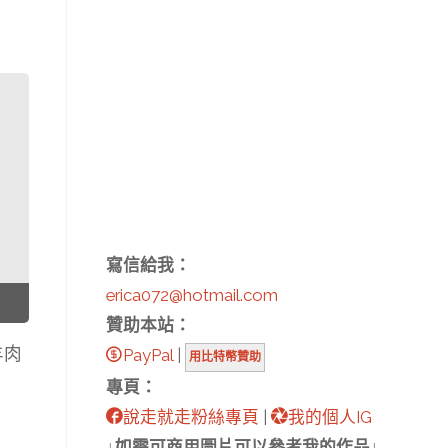
寫信給我：
erica072@hotmail.com
贊助本站：
羊肉
PayPal
|
用比特幣贊助
專頁：
說走就走粉絲專頁
|
我的個人IG
↓如需可商用圖片可以參考我的作品↓