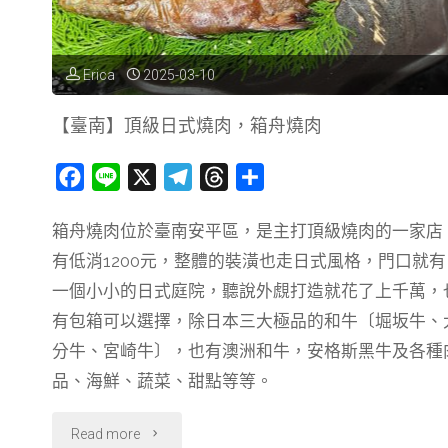
Erica
2025-03-10
【臺南】頂級日式燒肉，箱舟燒肉
F
L
X
T
T
分
a
i
e
h
享
箱舟燒肉位於臺南安平區，是主打頂級燒肉的一家店
c
n
l
r
有低消1200元，整體的裝潢也走日式風格，門口就有
e
e
e
e
b
g
a
一個小小的日式庭院，聽說外覤打造就花了上千萬，
o
r
d
有包箱可以選擇，除日本三大極品的和牛〔堀坂牛、
o
a
s
分牛、宮崎牛〕，也有澳洲和牛，安格斯黑牛及各種
k
m
品、海鮮、蔬菜、甜點等等。
"【臺
Read more