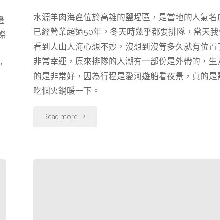
a
i
e
h
享
水源羊肉海產位於高雄的鹽埕區，是當地的人氣名
c
n
l
r
邊
橋
已經營業超過50年，冬天時幾乎都要排隊，當天我
e
e
e
e
際
旋
b
g
a
看到人山人海心想不妙，沒想到沒等多久就有位置
o
r
d
非常幸運，原來排隊的人潮有一部份是外帶的，生
轉
，
o
a
s
的是非常好，因為行程是愛河遊船看夜景，真的是
秀"
k
m
吃個火鍋暖一下。
"【高
Read more
雄】
CP
值
很
高