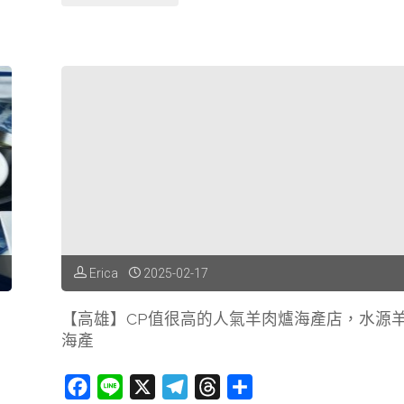
雄】
愛
河
搭
船
看
夜
Erica
2025-02-17
景
【高雄】CP值很高的人氣羊肉爐海產店，水源
&
海產
大
F
L
X
T
T
分
港