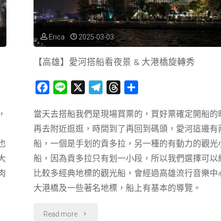
Erica
2025-03-03
【高雄】愛河搭船看夜景 & 大港橋旋轉秀
F
L
X
T
T
分
a
i
e
h
享
，
當天去搭船我們是現場買票的，買好票確定開船的
c
n
l
r
再去附近逛逛，時間到了再回到碼頭，愛河這邊有
e
e
e
e
b
g
a
也
船，一個是手划的貢多拉，另一種的有動力的觀光
o
r
d
大
船，因為貢多拉只有划一小段，所以我們選擇可以
o
a
s
肉
比較多經典地標的觀光船，會經過高雄流行音樂中
k
m
大港橋及一些著名地標，船上有基本的導覽。
"【高
Read more