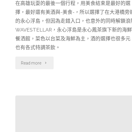
在高雄玩耍的最後一個行程，用美食結束是最好的選
c
n
l
r
擇，最好還有美酒與-美食-，所以選擇了在大港橋旁
e
e
e
e
b
g
a
的永心浮島，但因為走錯入口，也意外的同時解鎖浪
o
r
d
WAVESTELLAR，永心浮島是永心鳳茶旗下新的海鮮
o
a
s
餐洒館，菜色以台菜及海鮮為主，酒的選擇也很多元
k
m
也有各式特調茶飲。
"【高
Read more
雄】
永
心
浮
島