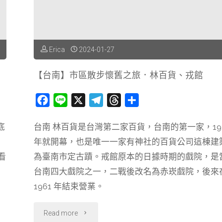
酒
吧
Erica
2024-01-27
hērá，
【台南】市區散步懷舊之旅．林百貨、戎館
白
F
L
X
T
T
分
天
a
i
e
h
享
可
底
台南 林百貨是台灣第二家百貨，台南的第一家，19
c
n
l
r
年就開幕，也是唯一一家有神社的百貨公司這棟建
e
e
e
e
以
b
g
a
看
為臺南市定古蹟。戒館原本的日據時期的戲院，是
喝
o
r
d
台南四大戲院之一，二戰後改名為赤崁戲院，後來
o
a
s
到
1961 年結束營業。
k
m
來
"【台
Read more