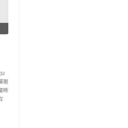
32
築現
當時
在