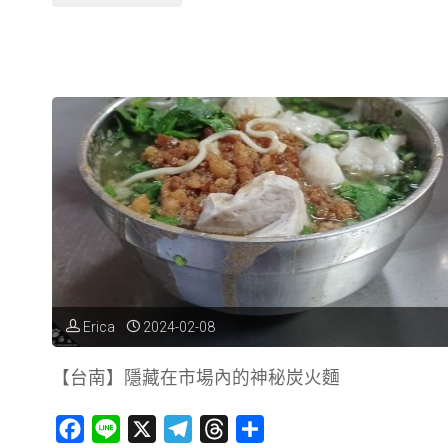
南】
Chun
純
薏
仁，
台
南
也
Erica
2024-02-08
有
【台南】隱藏在市場內的神秘炭火麵
不
F
L
X
T
T
分
甜