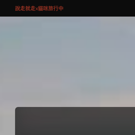
說走就走x貓咪旅行中