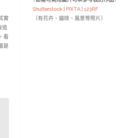
Shutterstock
|
PIXTA
|
123RF
其實
〔有花卉、貓咪、風景等照片〕
改造
，看
還是