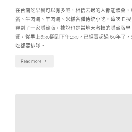
a
i
e
h
享
在台南吃早餐可以有多飽，相信去過的人都能體會，
c
n
l
r
的
粥、牛肉湯、羊肉湯、米糕各種傳統小吃，這次 E 搜
e
e
e
e
甜
b
g
a
尋到了一家隱藏版，據說也是當地天激推的隱藏版早
o
r
d
餐，從早上6:30開到下午1:30，已經賣超過 60年了，
點"
o
a
s
吃都要排隊。
k
m
"【台
Read more
南】
隱
藏
在
市