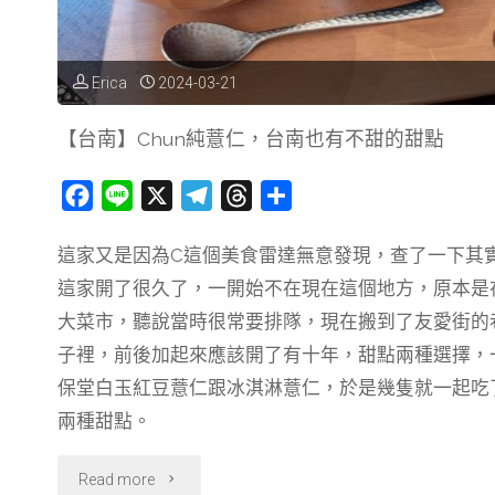
Erica
2024-03-21
【台南】Chun純薏仁，台南也有不甜的甜點
F
L
X
T
T
分
a
i
e
h
享
這家又是因為C這個美食雷達無意發現，查了一下其
c
n
l
r
這家開了很久了，一開始不在現在這個地方，原本是
e
e
e
e
b
g
a
大菜市，聽說當時很常要排隊，現在搬到了友愛街的
o
r
d
子裡，前後加起來應該開了有十年，甜點兩種選擇，
o
a
s
保堂白玉紅豆薏仁跟冰淇淋薏仁，於是幾隻就一起吃
k
m
兩種甜點。
"【台
Read more