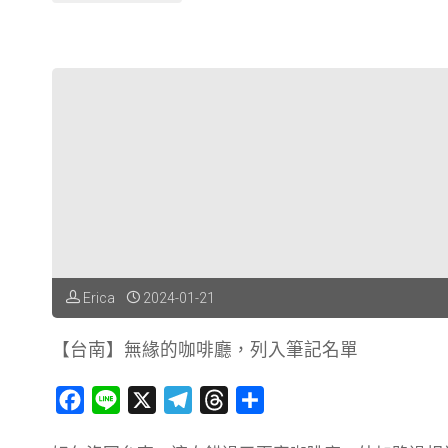
南】
安
平．
大
魚
的
祝
Erica
2024-01-21
福"
【台南】無緣的咖啡廳，列入筆記名單
F
L
X
T
T
分
a
i
e
h
享