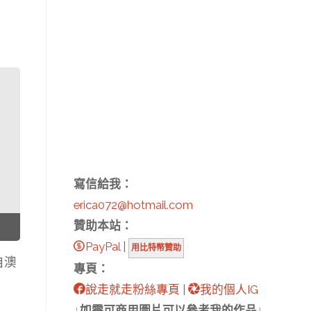
寫信給我：
erica072@hotmail.com
贊助本站：
PayPal
|
用比特幣贊助
自澳
專頁：
說走就走粉絲專頁
|
我的個人IG
↓如需可商用圖片可以參考我的作品↓