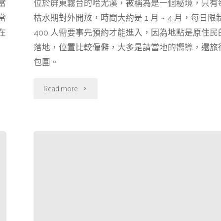
當
位於屏東霧台的哈尤溪，被稱為是一個秘境，只有
c
n
l
r
當
枯水期對外開放，時間大約是 1 月 ~ 4 月，每日限
e
e
e
e
貨、
b
g
a
在
400 人需要事先預約才能進入，因為地點是原住民
戎
o
r
d
落地，位置比較偏僻，大多是請當地的嚮導，還旅
o
a
s
館"
包團。
k
m
"【屏
Read more
東】
哈
尤
溪
溯
溪