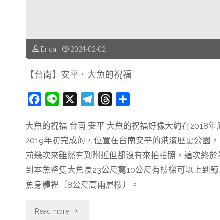
場
內
的
Erica
2024-02-02
神
【台南】安平．大魚的祝福
秘
F
L
X
T
T
分
炭
a
i
e
h
享
大魚的祝福 台南 安平 大魚的祝福好像大約在2018年
c
n
l
r
火
2019年初完成的，位置在台南安平的港濱歷史公園，
e
e
e
e
麵"
b
g
a
前幾次來雖然有到附近但都沒有來拍拍照，這次終於
o
r
d
到本魚整隻大魚長23公尺寬10公尺有樓梯可以上到鯨
o
a
s
魚身體裡〔8公尺高兩層樓〕。
k
m
"【台
Read more