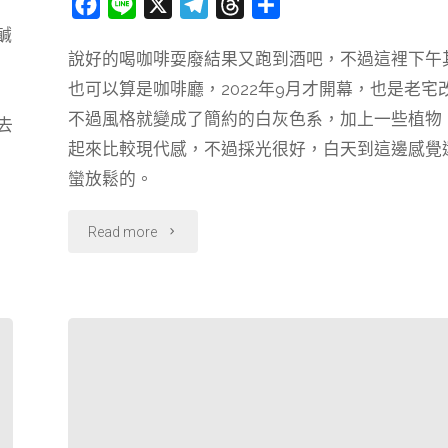
F
L
X
T
T
分
喝
a
i
e
h
享
鹹
說好的喝咖啡耍廢結果又跑到酒吧，不過這裡下午
c
n
l
r
的
也可以算是咖啡廳，2022年9月才開幕，也是老宅
e
e
e
e
酒
b
g
a
不過風格就變成了簡約的白灰色系，加上一些植物
去
o
r
d
起來比較現代感，不過採光很好，白天到這邊感覺
吧
o
a
s
蠻放鬆的。
SWALLOW
k
m
"【台
Read more
嚥．
南】
台
簡
南"
約
風
格