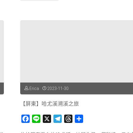
自
南】
澳
市
洲
區
的
散
精
步
品
懷
咖
舊
Erica
2023-11-30
啡"
之
【屏東】哈尤溪溯溪之旅
旅．
F
L
X
T
T
分
林
a
i
e
h
享
百