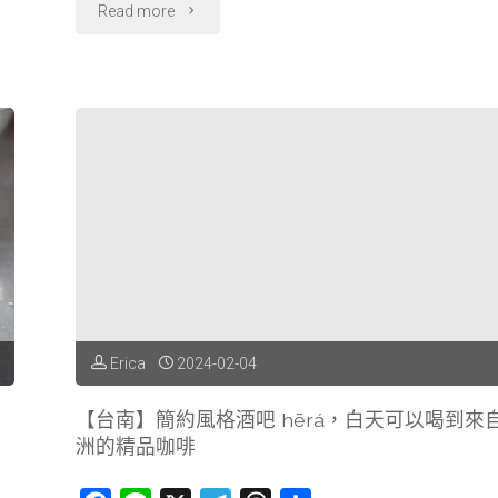
"【台
Read more
南】
老
宅
改
建
白
天
Erica
2024-02-04
就
【台南】簡約風格酒吧 hērá，白天可以喝到來
能
洲的精品咖啡
開