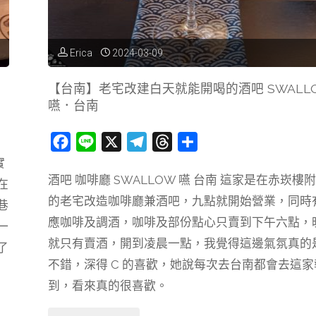
Erica
2024-03-09
【台南】老宅改建白天就能開喝的酒吧 SWALL
嚥．台南
F
L
X
T
T
分
a
i
e
h
享
實
酒吧 咖啡廳 SWALLOW 嚥 台南 這家是在赤崁樓
c
n
l
r
在
的老宅改造咖啡廳兼酒吧，九點就開始營業，同時
e
e
e
e
巷
b
g
a
應咖啡及調酒，咖啡及部份點心只賣到下午六點，
一
o
r
d
就只有賣酒，開到凌晨一點，我覺得這邊氣氛真的
了
o
a
s
不錯，深得 C 的喜歡，她說每次去台南都會去這家
k
m
到，看來真的很喜歡。