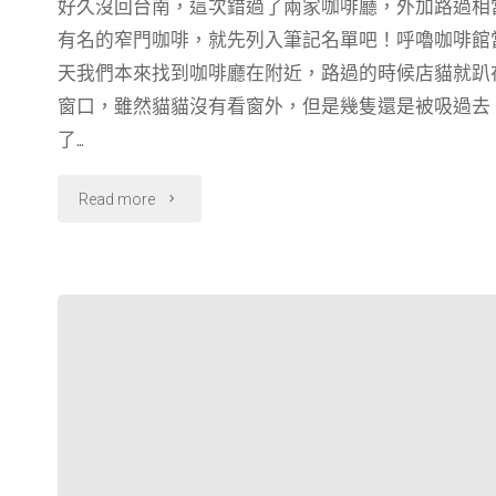
好久沒回台南，這次錯過了兩家咖啡廳，外加路過相
c
n
l
r
有名的窄門咖啡，就先列入筆記名單吧！呼嚕咖啡館
e
e
e
e
b
g
a
天我們本來找到咖啡廳在附近，路過的時候店貓就趴
o
r
d
窗口，雖然貓貓沒有看窗外，但是幾隻還是被吸過去
o
a
s
了…
k
m
"【台
Read more
南】
無
緣
的
咖
啡