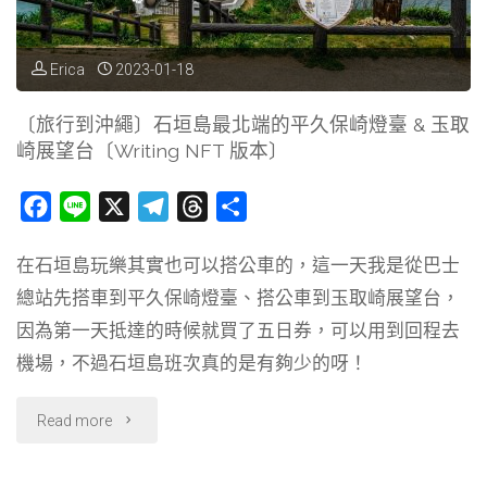
繩
美
Erica
2023-01-18
麗
〔旅行到沖繩〕石垣島最北端的平久保崎燈臺 & 玉取
崎展望台〔Writing NFT 版本〕
海
水
F
L
X
T
T
分
a
i
e
h
享
族
在石垣島玩樂其實也可以搭公車的，這一天我是從巴士
c
n
l
r
館
總站先搭車到平久保崎燈臺、搭公車到玉取崎展望台，
e
e
e
e
b
g
a
因為第一天抵達的時候就買了五日券，可以用到回程去
〔Writing
o
r
d
機場，不過石垣島班次真的是有夠少的呀！
NFT
o
a
s
k
m
"〔旅
Read more
版
行
本〕"