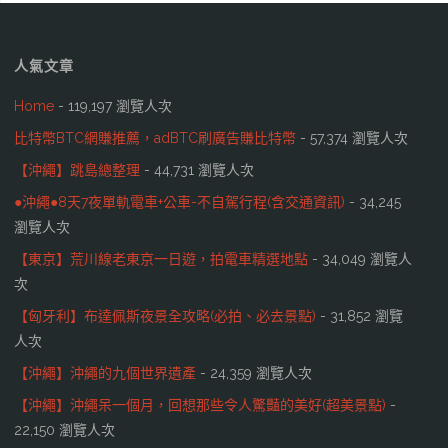
人氣文章
Home
- 119,197 瀏覽人次
比特幣BTC網賺推薦，adBTC刷廣告賺比特幣
- 57,374 瀏覽人次
【沖繩】跳島總整理
- 44,731 瀏覽人次
●沖繩●8天7夜單軌電車+公車-不自駕行程(含交通資訊)
- 34,245
瀏覽人次
【東京】荒川線老東京一日遊，拍電車精選地點
- 34,049 瀏覽人
次
【匈牙利】布達佩斯夜景全攻略(必拍、必去景點)
- 31,852 瀏覽
人次
【沖繩】沖繩的九個世界遺產
- 24,359 瀏覽人次
【沖繩】沖繩呆一個月，回想那些令人驚豔的美好(超美景點)
-
22,150 瀏覽人次