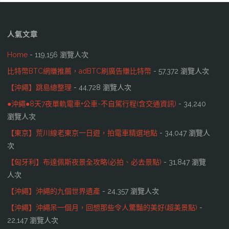
人氣文章
Home
- 119,156 瀏覽人次
比特幣BTC網賺推薦，adBTC刷廣告賺比特幣
- 57,372 瀏覽人次
【沖繩】跳島總整理
- 44,728 瀏覽人次
●沖繩●8天7夜單軌電車+公車-不自駕行程(含交通資訊)
- 34,240
瀏覽人次
【東京】荒川線老東京一日遊，拍電車精選地點
- 34,047 瀏覽人
次
【匈牙利】布達佩斯夜景全攻略(必拍、必去景點)
- 31,847 瀏覽
人次
【沖繩】沖繩的九個世界遺產
- 24,357 瀏覽人次
【沖繩】沖繩呆一個月，回想那些令人驚豔的美好(超美景點)
-
22,147 瀏覽人次