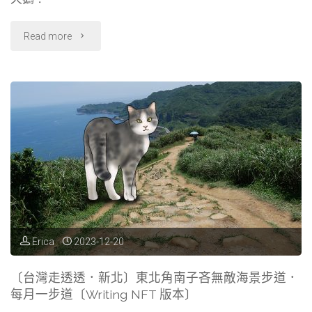
美
海
"〔台
Read more
岬，
灣
知
走
念
透
岬
透．
公
新
園
北〕
〔Writing
朱
Erica
2023-12-20
NFT
銘
〔台灣走透透．新北〕東北角南子吝無敵海景步道．
每月一步道〔Writing NFT 版本〕
版
美