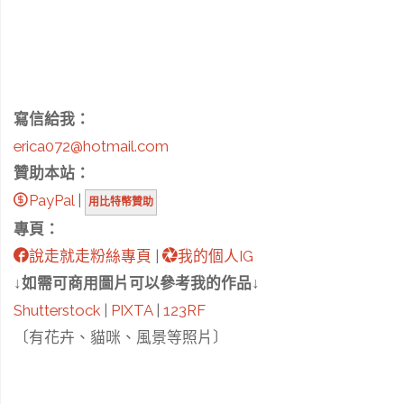
版
本〕"
寫信給我：
erica072@hotmail.com
贊助本站：
PayPal
|
用比特幣贊助
專頁：
說走就走粉絲專頁
|
我的個人IG
↓如需可商用圖片可以參考我的作品↓
Shutterstock
|
PIXTA
|
123RF
〔有花卉、貓咪、風景等照片〕