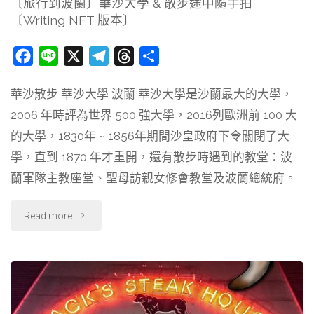
〔旅行到波蘭〕華沙大學 & 散步途中隨手拍
〔Writing NFT 版本〕
歡
迎
F
L
X
T
T
分
a
i
e
h
享
回
華沙散步 華沙大學 波蘭 華沙大學是沙蘭最大的大學，
c
n
l
r
家！
2006 年時評為世界 500 強大學，2016列歐洲前 100 大
e
e
e
e
b
g
a
的大學，1830年 ~ 1856年期間沙皇政府下令關閉了大
〔Writing
o
r
d
學，直到 1870 年才重開，還有散步時遇到的教堂：波
NFT
o
a
s
蘭軍隊主教座堂、聖母訪親女修會教堂及波蘭總統府。
k
m
版
"〔旅
Read more
本〕"
行
到
波