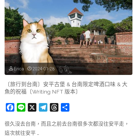
Erica
2024-01-28
〔旅行到台南〕安平古堡 & 台南限定啤酒口味 & 大
魚的祝福〔Writing NFT 版本〕
F
L
X
T
T
分
a
i
e
h
享
很久沒去台南，而且之前去台南很多次都沒往安平走，
c
n
l
r
這次就往安平 …
e
e
e
e