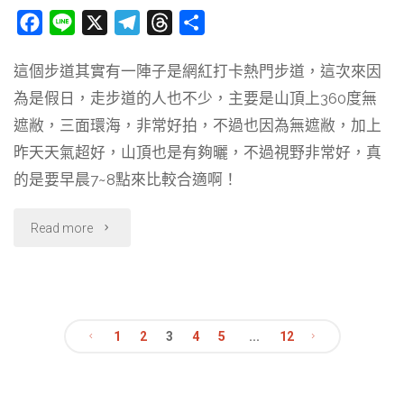
本〕"
術
F
L
X
T
T
分
a
i
e
h
享
館．
這個步道其實有一陣子是網紅打卡熱門步道，這次來因
c
n
l
r
台
為是假日，走步道的人也不少，主要是山頂上360度無
e
e
e
e
b
g
a
遮敝，三面環海，非常好拍，不過也因為無遮敝，加上
灣
o
r
d
昨天天氣超好，山頂也是有夠曬，不過視野非常好，真
最
o
a
s
的是要早晨7~8點來比較合適啊！
k
m
大
"〔台
Read more
的
灣
戶
走
外
1
2
3
4
5
...
12
透
美
文
透．
術