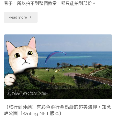
o
r
d
巷子，所以拍不到整個教堂，都只能拍到部份。
玖
o
a
s
k
m
"〔旅
Read more
瑩
行
故
到
居
德
〔Writing
國〕
NFT
慕
版
尼
本〕"
黑，
Erica
2023-12-30
聖
〔旅行到沖繩〕有彩色飛行傘點綴的超美海岬，知念
岬公園〔Writing NFT 版本〕
母