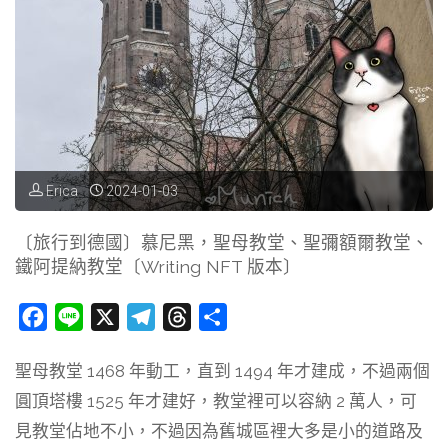
台
〔Writing
南〕
NFT
安
版
平
本〕"
樹
Erica
2024-01-03
屋、
〔旅行到德國〕慕尼黑，聖母教堂、聖彌額爾教堂、
鐵阿提納教堂〔Writing NFT 版本〕
德
記
F
L
X
T
T
分
a
i
e
h
享
洋
聖母教堂 1468 年動工，直到 1494 年才建成，不過兩個
c
n
l
r
行、
圓頂塔樓 1525 年才建好，教堂裡可以容納 2 萬人，可
e
e
e
e
b
g
a
見教堂佔地不小，不過因為舊城區裡大多是小的道路及
朱