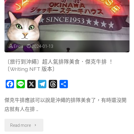
蘭〕
華
沙
大
Erica
2024-01-13
學
〔旅行到沖繩〕超人氣排隊美食．傑克牛排 ！
〔Writing NFT 版本〕
&
散
F
L
X
T
T
分
a
i
e
h
享
步
傑克牛排應該可以說是沖繩的排隊美食了，有時還沒開
c
n
l
r
途
店就有人在排 …
e
e
e
e
b
g
a
中
"〔旅
Read more
o
r
d
隨