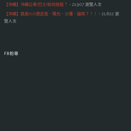
【沖繩】沖繩公車(巴士)如何搭程？
- 21,907 瀏覽人次
【沖繩】跳島(02)奧武島．陽光、沙灘、貓咪？！！
- 21,822 瀏
覽人次
FB粉專