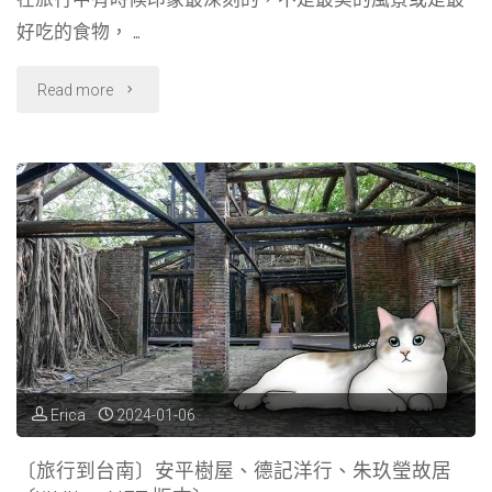
c
n
l
r
傑
好吃的食物， …
e
e
e
e
b
g
a
克
"〔旅
Read more
o
r
d
牛
o
a
s
行
k
m
排
到
！
捷
〔Writing
克〕
NFT
布
版
爾
本〕"
諾．
Erica
2024-01-06
終
〔旅行到台南〕安平樹屋、德記洋行、朱玖瑩故居