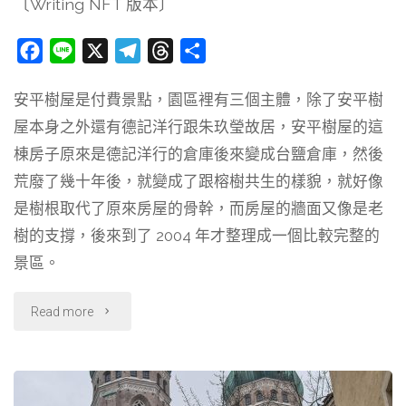
〔Writing NFT 版本〕
於
看
F
L
X
T
T
分
a
i
e
h
享
到
安平樹屋是付費景點，園區裡有三個主體，除了安平樹
c
n
l
r
亮
屋本身之外還有德記洋行跟朱玖瑩故居，安平樹屋的這
e
e
e
e
b
g
a
棟房子原來是德記洋行的倉庫後來變成台鹽倉庫，然後
燈
o
r
d
荒廢了幾十年後，就變成了跟榕樹共生的樣貌，就好像
的
o
a
s
是樹根取代了原來房屋的骨幹，而房屋的牆面又像是老
k
m
樹的支撐，後來到了 2004 年才整理成一個比較完整的
聖
景區。
誕
"〔旅
Read more
節
行
燈
到
飾