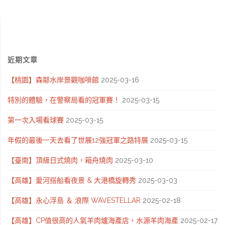
章
新
館
北〕
導
〔Writing
東
覽
近期文章
NFT
北
【桃園】森鄰水岸景觀咖啡館
2025-03-16
版
角
特別的體驗，在警察局看的冠軍賽！
2025-03-15
本〕"
南
第一次入場看球賽
2025-03-15
子
年假的最後一天去看了世展12強冠軍之路特展
2025-03-15
吝
【臺南】頂級日式燒肉，箱舟燒肉
2025-03-10
無
【高雄】愛河搭船看夜景 & 大港橋旋轉秀
2025-03-03
敵
【高雄】永心浮島 ＆ 浪際 WAVESTELLAR
2025-02-18
海
【高雄】CP值很高的人氣羊肉爐海產店，水源羊肉海產
2025-02-17