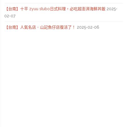
景
【台南】十平 zyuu stubo日式料理，必吃超澎湃海鮮丼飯
2025-
02-07
步
【台南】人氣名店．山記魚仔店復活了！
2025-02-06
道．
每
月
一
步
道
〔Writing
NFT