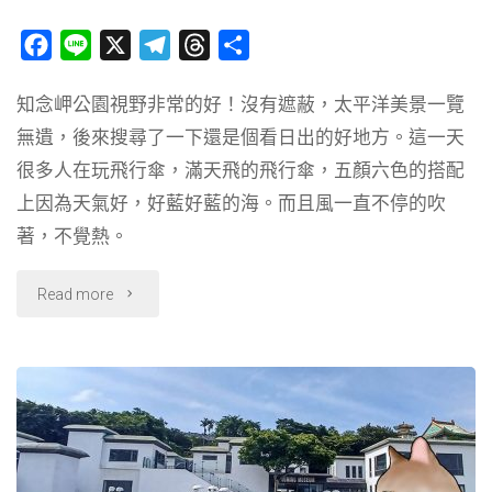
教
F
L
X
T
T
分
a
i
e
h
享
堂、
知念岬公園視野非常的好！沒有遮蔽，太平洋美景一覽
c
n
l
r
聖
無遺，後來搜尋了一下還是個看日出的好地方。這一天
e
e
e
e
b
g
a
很多人在玩飛行傘，滿天飛的飛行傘，五顏六色的搭配
彌
o
r
d
上因為天氣好，好藍好藍的海。而且風一直不停的吹
額
o
a
s
著，不覺熱。
k
m
爾
"〔旅
Read more
教
行
堂、
到
鐵
沖
阿
繩〕