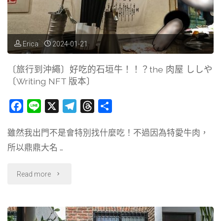
奥
的
斯
祝
威
Erica
2024-01-21
福
辛
〔旅行到沖繩〕好吃的石垣牛！！？the 肉屋 ししや
〔Writing
〔Writing NFT 版本〕
集
NFT
中
F
L
X
T
T
分
版
a
i
e
h
享
營
雖然我出門不是會特別找什麼吃！不過因為特愛牛肉，
c
n
l
r
本〕"
半
所以鼎鼎大名 …
e
e
e
e
b
g
a
日
"〔旅
Read more
o
r
d
參
o
a
s
行
k
m
訪
到