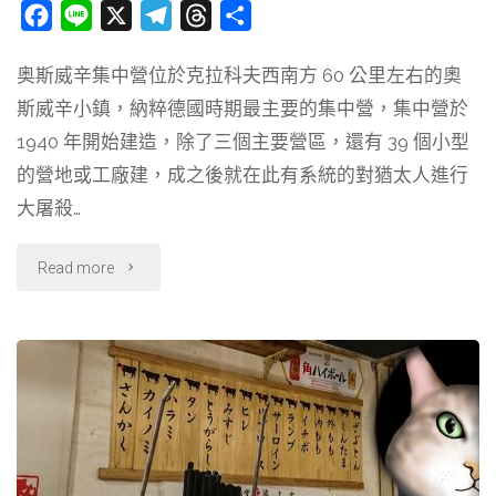
台
F
L
X
T
T
分
a
i
e
h
享
南
奥斯威辛集中營位於克拉科夫西南方 60 公里左右的奧
c
n
l
r
限
斯威辛小鎮，納粹德國時期最主要的集中營，集中營於
e
e
e
e
b
g
a
1940 年開始建造，除了三個主要營區，還有 39 個小型
定
o
r
d
的營地或工廠建，成之後就在此有系統的對猶太人進行
啤
o
a
s
大屠殺…
k
m
酒
"〔旅
Read more
口
行
味
到
&
波
大
蘭〕
魚