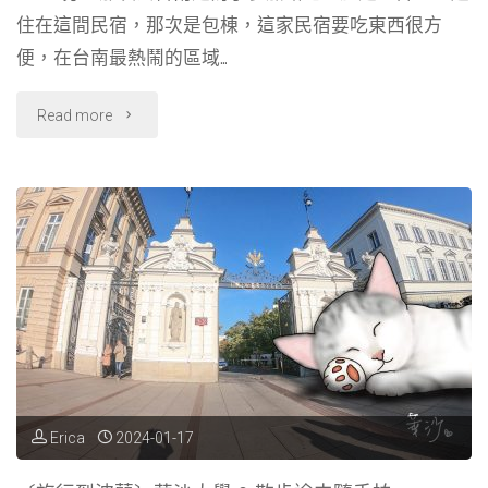
屋
o
r
d
住在這間民宿，那次是包棟，這家民宿要吃東西很方
し
o
a
s
便，在台南最熱鬧的區域…
k
m
し
"〔旅
Read more
や
行
〔Writing
到
NFT
台
版
南〕
本〕"
伍
家
民
Erica
2024-01-17
宿，