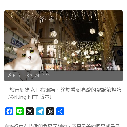
o
a
s
行
k
m
手
到
拍
沖
〔Writing
繩〕
NFT
超
版
人
本〕"
氣
Erica
2024-01-12
排
〔旅行到捷克〕布爾諾．終於看到亮燈的聖誕節燈飾
〔Writing NFT 版本〕
隊
美
F
L
X
T
T
分
a
i
e
h
享
食．
在旅行中有時候印象最深刻的，不是最美的風景或是最