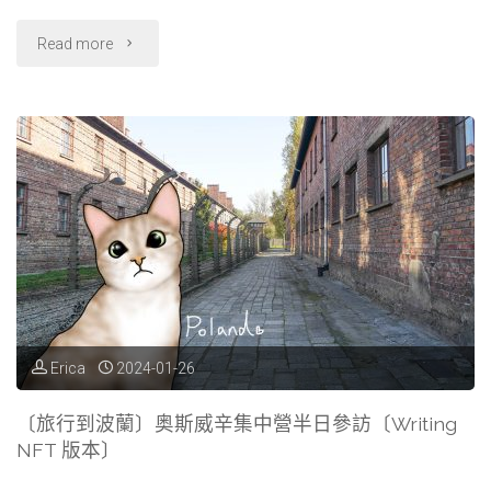
b
g
a
"〔旅
Read more
o
r
d
o
a
s
行
k
m
到
台
南〕
安
平
古
Erica
2024-01-26
堡
〔旅行到波蘭〕奥斯威辛集中營半日參訪〔Writing
NFT 版本〕
&