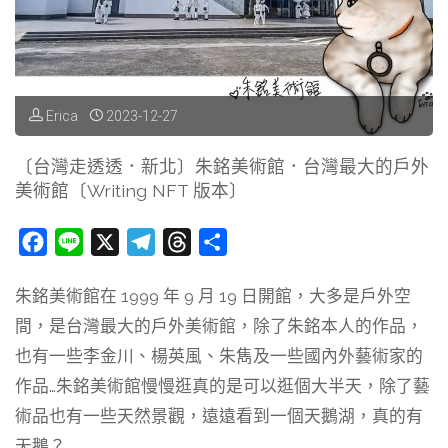
提
有
納
彩
教
色
Erica
2023-12-27
堂
飛
〔台灣走透透．新北〕朱銘美術館．台灣最大的戶外
〔Writing
美術館〔Writing NFT 版本〕
行
NFT
傘
F
L
X
T
T
分
版
a
i
e
h
享
點
朱銘美術館在 1999 年 9 月 19 日開館，大多是戶外空
c
n
l
r
本〕"
綴
間，是台灣最大的戶外美術館，除了朱銘本人的作品，
e
e
e
e
b
g
a
也有一些李金川、楊英風、朱雋及一些國內外藝術家的
的
o
r
d
作品…朱銘美術館慢慢逛真的是可以逛個大半天，除了藝
超
o
a
s
術品也有一些天然景觀，遠遠看到一個天鵝湖，真的有
k
m
天鵝？