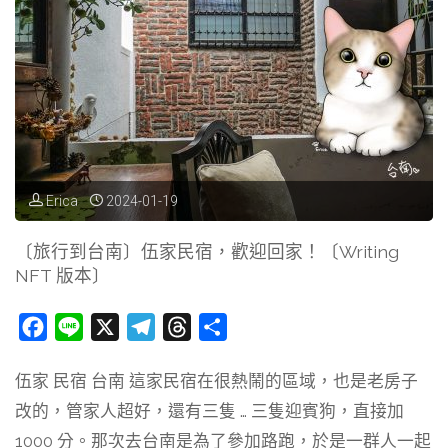
〔Writing
沖
NFT
繩〕
版
好
本〕"
吃
的
Erica
2024-01-19
石
〔旅行到台南〕伍家民宿，歡迎回家！〔Writing
NFT 版本〕
垣
牛！！？
F
L
X
T
T
分
a
i
e
h
享
the
伍家 民宿 台南 這家民宿在很熱鬧的區域，也是老房子
c
n
l
r
肉
改的，管家人超好，還有三隻 … 三隻迎賓狗，直接加
e
e
e
e
b
g
a
1000 分。那次去台南是為了參加路跑，於是一群人一起